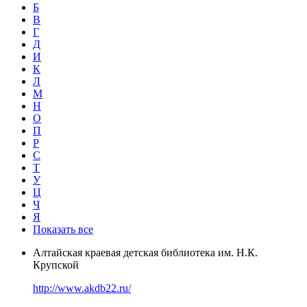
Б
В
Г
Д
И
К
Л
М
Н
О
П
Р
С
Т
У
Ц
Ч
Я
Показать все
Алтайская краевая детская библиотека им. Н.К.
Крупской
http://www.akdb22.ru/