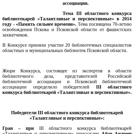
ассоциации.
Тема III областного конкурса
библиотекарей «Талантливые и перспективные» в 2014
году - «Память сильнее времени».
Тема посвящена 70-летию
освобождения Пскова и Псковской области от фашистских
захватчиков.
В Конкурсе приняли участие 20 библиотечных специалистов
областных и муниципальных библиотек Псковской области.
Жюри Конкурса, состоящее из экспертов в области
библиотечного дела, представителей Российской
библиотечной ассоциации и Псковской библиотечной
ассоциации определило победителей
II
I
областного
конкурса библиотекарей «Талантливые и перспективные».
Победители II
I
областного конкурса библиотекарей
«Талантливые и перспективные»:
Гран – при
III областного конкурса библиотекарей
«Талантливые и перспективные» присужден
Айде Андрею