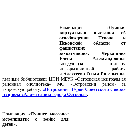
Номинация
«Лучшая
виртуальная выставка об
освобождении Пскова и
Псковской области от
фашистских
захватчиков». Черкашина
Елена Александровна
,
заведующая отделом
информационной работы
и
Алексеева Ольга Евгеньевна
,
главный библиотекарь ЦПИ МБУК «Островская центральная
районная библиотека» МО «Островский район» за
творческую работу:
«Островичи– Герои Советского Союза»
из цикла «Аллея славы города Острова»
.
Номинация
«Лучшее массовое
мероприятие о войне для
детей».