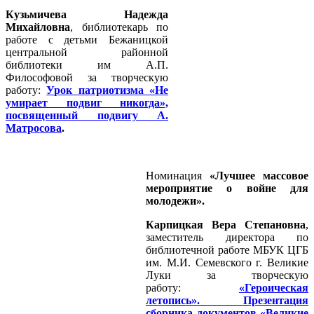
Кузьмичева Надежда
Михайловна
, библиотекарь по
работе с детьми Бежаницкой
центральной районной
библиотеки им А.П.
Философовой за творческую
работу:
Урок патриотизма «Не
умирает подвиг никогда»,
посвященный подвигу А.
Матросова
.
Номинация
«Лучшее массовое
мероприятие о войне для
молодежи».
Карпицкая Вера Степановна
,
заместитель директора по
библиотечной работе МБУК ЦГБ
им. М.И. Семевского г. Великие
Луки за творческую
работу:
«Героическая
летопись». Презентация
сборника документов «Великие