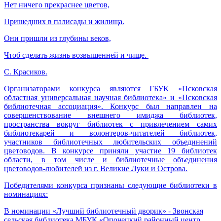
Нет ничего прекраснее цветов,
Пришедших в палисады и жилища.
Они пришли из глубины веков,
Чтоб сделать жизнь возвышенней и чище.
С. Красиков.
Организаторами конкурса являются ГБУК «Псковская
областная универсальная научная библиотека» и «Псковская
библиотечная ассоциация». Конкурс был направлен на
совершенствование внешнего имиджа библиотек,
пространства вокруг библиотек с привлечением самих
библиотекарей и волонтеров-читателей библиотек,
участников библиотечных любительских объединений
цветоводов. В конкурсе приняли участие 19 библиотек
области, в том числе и библиотечные объединения
цветоводов-любителей из г. Великие Луки и Острова.
Победителями конкурса признаны следующие библиотеки в
номинациях:
В номинации «Лучший библиотечный дворик» - Звонская
сельская библиотека МБУК «Опочецкий районный центр