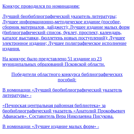
Конкурс проводился по номинациям:
Лучший биобиблиографический указатель литературы;
Лучшее информационно-методическое издание (пособие,
сборник материалов, дайджест); Лучшее издание малых форм
(библиографический список, буклет, проспект, календарь,
каталог выставки, бюллетень новых поступлений); Лучшее
электронное издание; Лучшее полиграфическое исполнение
издания.
На конкурс было представлено 51 издание из 23
муниципальных образований Псковской области.
Победители областного конкурса библиографических
пособий:
В номинации «Лучший биобиблиографический указатель
литературы» -
«Печорская центральная районная библиотека» за
биобиблиографический указатель «Анатолий Прокофьевич
Афанасьев». Составитель Вера Николаевна Писукова.
В номинации «Лучшее издание малых форм» -