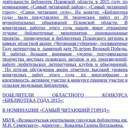
деятельности библиотек Псковской области в 2015 году по
номинациям: «Самый читающий район»; «Самый читающий
город»; «Самое читающее село». На конкурс «Библиотека
года» было представлено 36 творческих работ из 20
муниципальных образований Псковской области. В
конкурсных работах этого года нашли яркое отражение
лучшие библиотечные мероприятия, инновационные
проекты, проведенные в библиотеках Псковского региона в
рамках областной акции «Читающая губерния», посвященные
Году литературы и памятной дате 70-летию Великой Победы.
В работах большое внимание уделено популяризации
творчества местных псковских авторов и их произведений;
работе любительских литературных клубов и объединений.
По итогам обсуждения жюри отметило высокий уровень
конкурсных работ этого года, их многообразие и
креативность, активное участие в конкурсе приняли участие и
сельские модельные библиотеки.
ПОБЕДИТЕЛИ ОБЛАСТНОГО КОНКУРСА
«БИБЛИОТЕКА ГОДА 2015»:
В НОМИНАЦИИ «САМЫЙ ЧИТАЮЩИЙ ГОРОД»:
МБУК «Великолукская центральная городская библиотека им.
М.И. Семевского», директор - Ковалева Галина Витальевна.