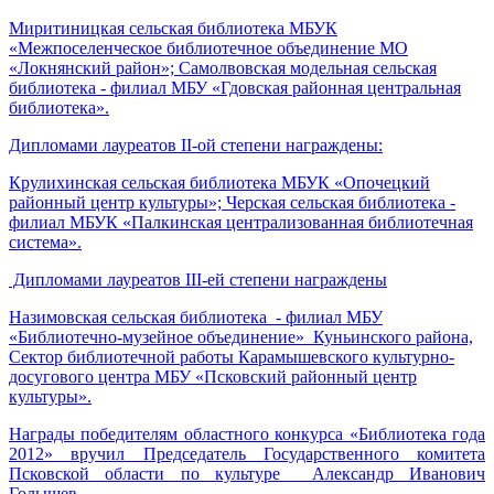
Миритиницкая сельская библиотека МБУК
«Межпоселенческое библиотечное объединение МО
«Локнянский район»; Самолвовская модельная сельская
библиотека - филиал МБУ «Гдовская районная центральная
библиотека».
Дипломами лауреатов II-ой степени награждены:
Крулихинская сельская библиотека МБУК «Опочецкий
районный центр культуры»; Черская сельская библиотека -
филиал МБУК «Палкинская централизованная библиотечная
система».
Дипломами лауреатов III-ей степени награждены
Назимовская сельская библиотека - филиал МБУ
«Библиотечно-музейное объединение» Куньинского района,
Сектор библиотечной работы Карамышевского культурно-
досугового центра МБУ «Псковский районный центр
культуры».
Награды победителям областного конкурса «Библиотека года
2012» вручил Председатель Государственного комитета
Псковской области по культуре Александр Иванович
Голышев.