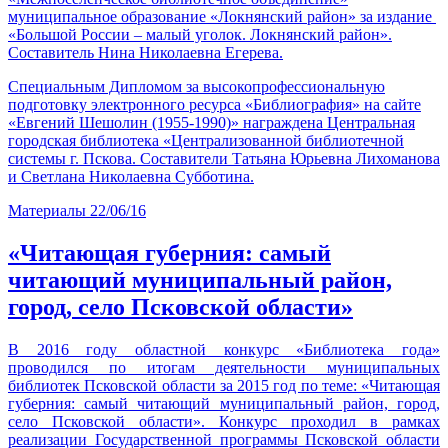
муниципальное образование «Локнянский район» за издание
«Большой России – малый уголок. Локнянский район».
Составитель Нина Николаевна Егерева.
Специальным Дипломом за высокопрофессиональную
подготовку электронного ресурса «Библиография» на сайте
«Евгений Шешолин (1955-1990)» награждена Центральная
городская библиотека «Централизованной библиотечной
системы г. Пскова. Составители Татьяна Юрьевна Лихоманова
и Светлана Николаевна Субботина.
Материалы
22/06/16
«Читающая губерния: самый
читающий муниципальный район,
город, село Псковской области»
В 2016 году областной конкурс «Библиотека года»
проводился по итогам деятельности муниципальных
библиотек Псковской области за 2015 год по теме: «Читающая
губерния: самый читающий муниципальный район, город,
село Псковской области». Конкурс проходил в рамках
реализации Государственной программы Псковской области