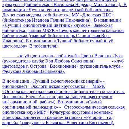
культуры» (библиотекарь Васильева Надежда Михайловна). В
номинации «Лучшая территория детской библиотеки» -
Дачненская модельная библиотека МУ «Дновская ЦБС»
(библиотекарь Иванова Галина Николаевна). В номинации
«Лучший библиотечный цветник / клумба» - Залесская
библиотека-филиал МБУК «Печорская центральная районная
библиотека» (главный библиотекарь Сливинская Вера
Ивановна). В номинации «Лучший библиотечный клуб
цветоводов» (2 победителя):
- клуб цветоводов–любителей «Цветы Великих Лук»
(руководитель клуба: Эрн Любовь Семеновна). - клуб
цветоводов г. Острова «Вдохновение» (руководитель клуба -
Федукова Любовь Васильевна).
В номинации «Лучший экологический сценарий» -
библиоквест «Экологическая кругосветка» - МБУК
«Островская центральная районная библиотека» составитель:
Черкашина Елена Александровна, заведующая отделом
информационной работы). В номинации «Самый
оригинальный палисадник» - Старосокольническая сельская
библиотека-клуб МБУ «Культурно-досуговый комплекс
Новосокольнического района» за проект «Рутарий – сад
корней» (заведующая Белявская Валентина Евгеньевна).