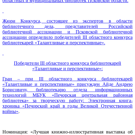
областных и муниципальных библиотек Псковской области.
Жюри Конкурса, состоящее из экспертов в области
библиотечного дела, представителей Российской
библиотечной ассоциации и Псковской библиотечной
ассоциации определило победителей III областного конкурса
библиотекарей «Талантливые и перспективные».
Победители III областного конкурса библиотекарей
«Талантливые и перспективные»:
Гран – при III областного конкурса библиотекарей
«Талантливые и перспективные» присужден Айде Андрею
Борисовичу, библиотекарю отдела информационных
технологий МБУК «Печорская центральная районная
библиотека» за творческую работу:
Электронная книга-
хроника «Печорский край в годы Великой Отечественной
войны»
.
Номинация: «Лучшая книжно-иллюстративная выставка об