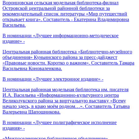
Воронцовская сельская модельная библиотека-филиал
Островской центральной районной библиотеки за
рекомендательный список литературы «Мир путешествий
открывает книга». Составитель - Екатерина Владимировна
Васильева.
В номинации «Лучшее информационно-методическое
издание» -
Центральная районная библиотека «Библиотечно-музейного
объединения» Куньинского района за пресс-дайджест
«Правовые новости. Коротко о важном». Составитель Тамара
Васильевна Коноваленкова.
В номинации «Лучшее электронное издание» -
Центральная районная модельная библиотека им. писателя
И.А. Васильева «Информационно-культурного центра
Великолукского района за виртуальную выставку «Всему
начало здесь, в краю моём родном…». Составитель Татьяна
Валерьевна Шапошникова.
В номинации «Лучшее полиграфическое исполнение
издания» -
«Межпоселенческое библиотечное объединение»