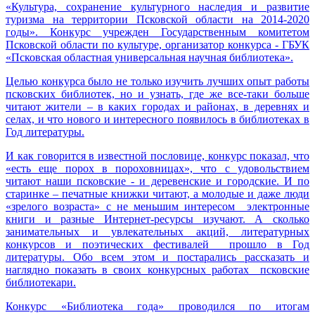
«Культура, сохранение культурного наследия и развитие
туризма на территории Псковской области на 2014-2020
годы». Конкурс учрежден Государственным комитетом
Псковской области по культуре, организатор конкурса - ГБУК
«Псковская областная универсальная научная библиотека».
Целью конкурса было не только изучить лучших опыт работы
псковских библиотек, но и узнать, где же все-таки больше
читают жители – в каких городах и районах, в деревнях и
селах, и что нового и интересного появилось в библиотеках в
Год литературы.
И как говорится в известной пословице, конкурс показал, что
«есть еще порох в пороховницах», что с удовольствием
читают наши псковские - и деревенские и городские. И по
старинке – печатные книжки читают, а молодые и даже люди
«зрелого возраста» с не меньшим интересом электронные
книги и разные Интернет-ресурсы изучают. А сколько
занимательных и увлекательных акций, литературных
конкурсов и поэтических фестивалей прошло в Год
литературы. Обо всем этом и постарались рассказать и
наглядно показать в своих конкурсных работах псковские
библиотекари.
Конкурс «Библиотека года» проводился по итогам