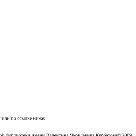
 или по ссылке ниже:
ой библиотеки имени Валентина Яковлевича Курбатова
© 2009 -