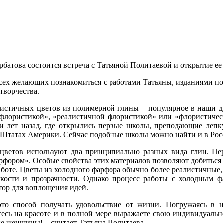
урбатова состоится встреча с Татьяной Политаевой и открытие е
ех желающих познакомиться с работами Татьяны, изданиями по 
творчества.
листичных цветов из полимерной глины – популярное в наши д
флористикой», «реалистичной флористикой» или «флористическ
ти лет назад, где открылись первые школы, преподающие лепк
Штатах Америки. Сейчас подобные школы можно найти и в Рос
 цветов используют два принципиально разных вида глин. П
фором». Особые свойства этих материалов позволяют добиться м
аботе. Цветы из холодного фарфора обычно более реалистичные,
нкости и прозрачности. Однако процесс работы с холодным ф
тор для воплощения идей.
это способ получать удовольствие от жизни. Погружаясь в н
есь на красоте и в полной мере выражаете свою индивидуальн
е женщины! – считает Татьяна Политаева.