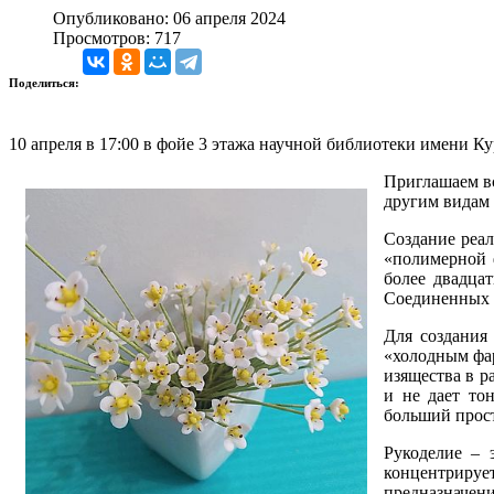
Опубликовано: 06 апреля 2024
Просмотров: 717
Поделиться:
10 апреля в 17:00 в фойе 3 этажа научной библиотеки имени К
Приглашаем вс
другим видам 
Создание реа
«полимерной 
более двадца
Соединенных 
Для создания
«холодным фар
изящества в р
и не дает то
больший прос
Рукоделие – 
концентрирует
предназначени