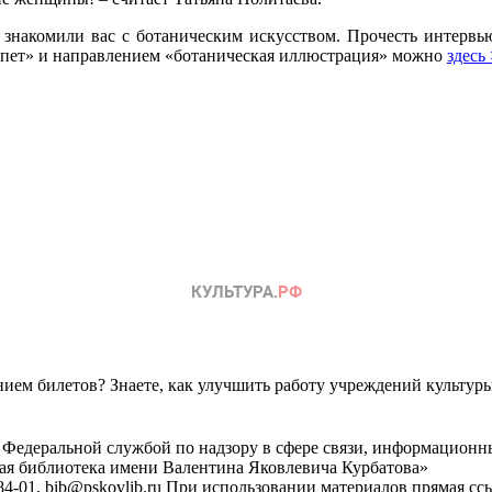
 знакомили вас с ботаническим искусством. Прочесть интервь
епет» и направлением «ботаническая иллюстрация» можно
здесь
ем билетов? Знаете, как улучшить работу учреждений культур
 Федеральной службой по надзору в сфере связи, информационн
ная библиотека имени Валентина Яковлевича Курбатова»
4-01, bib@pskovlib.ru
При использовании материалов прямая ссылк