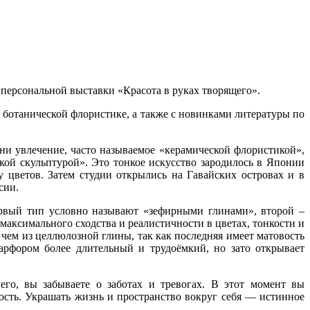
е персональной выставки «Красота в руках творящего».
ботанической флористике, а также с новинками литературы по
ни увлечение, часто называемое «керамической флористикой»,
ой скульптурой». Это тонкое искусство зародилось в Японии
у цветов. Затем студии открылись на Гавайских островах и в
сии.
ервый тип условно называют «зефирными глинами», второй –
аксимального сходства и реалистичности в цветах, тонкости и
 чем из целлюлозной глины, так как последняя имеет матовость
арфором более длительный и трудоёмкий, но зато открывает
его, вы забываете о заботах и тревогах. В этот момент вы
ость. Украшать жизнь и пространство вокруг себя — истинное