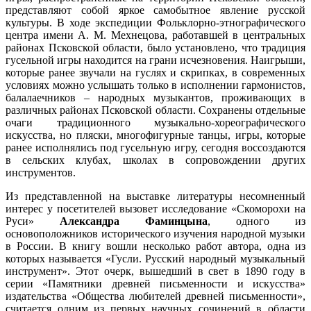
представляют собой яркое самобытное явление русской
культуры. В ходе экспедиции Фольклорно-этнографического
центра имени А. М. Мехнецова, работавшей в центральных
районах Псковской области, было установлено, что традиция
гусельной игры находится на грани исчезновения. Наигрыши,
которые ранее звучали на гуслях и скрипках, в современных
условиях можно услышать только в исполнении гармонистов,
балалаечников – народных музыкантов, проживающих в
различных районах Псковской области. Сохранены отдельные
очаги традиционного музыкально-хореографического
искусства, но пляски, многофигурные танцы, игры, которые
ранее исполнялись под гусельную игру, сегодня воссоздаются
в сельских клубах, школах в сопровождении других
инструментов.
Из представленной на выставке литературы несомненный
интерес у посетителей вызовет исследование «Скоморохи на
Руси»
Александра Фаминцына
, одного из
основоположников исторического изучения народной музыки
в России. В книгу вошли несколько работ автора, одна из
которых называется «Гусли. Русский народный музыкальный
инструмент». Этот очерк, вышедший в свет в 1890 году в
серии «Памятники древней письменности и искусства»
издательства «Общества любителей древней письменности»,
считается одним из первых научных сочинений в области