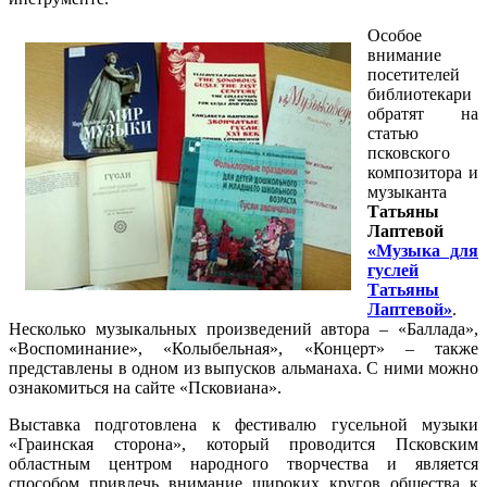
Особое
внимание
посетителей
библиотекари
обратят на
статью
псковского
композитора и
музыканта
Татьяны
Лаптевой
«Музыка для
гуслей
Татьяны
Лаптевой»
.
Несколько музыкальных произведений автора – «Баллада»,
«Воспоминание», «Колыбельная», «Концерт» – также
представлены в одном из выпусков альманаха. С ними можно
ознакомиться на сайте «Псковиана».
Выставка подготовлена к фестивалю гусельной музыки
«Граинская сторона», который проводится Псковским
областным центром народного творчества и является
способом привлечь внимание широких кругов общества к