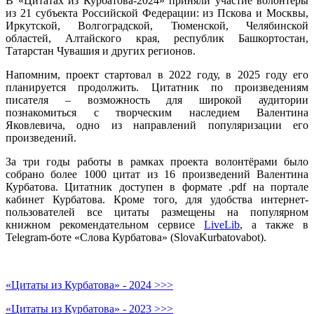
В «Цитатах из Курбатова-2024» приняли участие волонтеры
из 21 субъекта Российской Федерации: из Пскова и Москвы,
Иркутской, Волгоградской, Тюменской, Челябинской
областей, Алтайского края, республик Башкортостан,
Татарстан Чувашия и других регионов.
Напомним, проект стартовал в 2022 году, в 2025 году его
планируется продолжить. Цитатник по произведениям
писателя – возможность для широкой аудитории
познакомиться с творческим наследием Валентина
Яковлевича, одно из направлений популяризации его
произведений.
За три годы работы в рамках проекта волонтёрами было
собрано более 1000 цитат из 16 произведений Валентина
Курбатова. Цитатник доступен в формате .pdf на портале
кабинет Курбатова. Кроме того, для удобства интернет-
пользователей все цитаты размещены на популярном
книжном рекомендательном сервисе
LiveLib
, а также в
Telegram-боте «Слова Курбатова» (SlovaKurbatovabot).
«Цитаты из Курбатова» - 2024 >>>
«Цитаты из Курбатова» - 2023 >>>