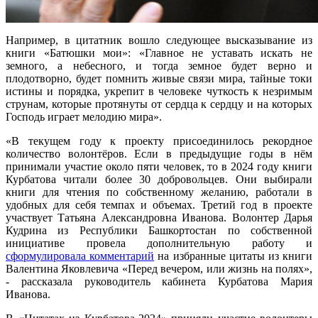
Например, в цитатник вошло следующее высказывание из
книги «Батюшки мои»: «Главное не уставать искать не
земного, а небесного, и тогда земное будет верно и
плодотворно, будет помнить живые связи мира, тайные токи
истины и порядка, укрепит в человеке чуткость к незримым
струнам, которые протянуты от сердца к сердцу и на которых
Господь играет мелодию мира».
«В текущем году к проекту присоединилось рекордное
количество волонтёров. Если в предыдущие годы в нём
принимали участие около пяти человек, то в 2024 году книги
Курбатова читали более 30 добровольцев. Они выбирали
книги для чтения по собственному желанию, работали в
удобных для себя темпах и объемах. Третий год в проекте
участвует Татьяна Александровна Иванова. Волонтер Дарья
Кудрина из Республики Башкортостан по собственной
инициативе провела дополнительную работу и
сформулировала комментарий
на избранные цитаты из книги
Валентина Яковлевича «Перед вечером, или жизнь на полях»,
- рассказала руководитель кабинета Курбатова Мария
Иванова.