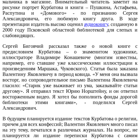
мальчика в магазине. Внимательный читатель заметит на
рисунке портрет Курбатова и книги – Пушкина, Астафьева,
Распутина и «Домового» - по признанию Сергея
Александровича, его любимую книгу друга. В ходе
презентации издатель высоко оценил
аудиокнигу
, созданную в
2000 году Псковской областной библиотекой для слепых и
слабовидящих.
Сергей Биговчий рассказал также о новой книге с
предисловием Курбатова – о знаменитом художнике,
иллюстраторе Владимире Конашевиче (многим известны,
например, его ставшие уже классическими иллюстрации к
произведениям Маршака, Чуковского). Статья была заказана
Валентину Яковлевичу в период ковида. «У меня она вызвала
восторг, но сопроводительное письмо Валентина Яковлевича
гласило: «Старик уже выживает из ума, заказывайте статьи
другому». Я отправил текст Юрию Норштейну, и он ответил
восторженным видео. Я хотел бы пополнить фонды дорогой
библиотеки этими книгами», - поделился Сергей
Александрович.
В будущем планируется издание текстов Курбатова о религии,
причем для всех конфессий; Валентин Яковлевич много писал
на эту тему, печатался в различных журналах. На вопрос, не
планируется ли издание переписки Курбатова с самим