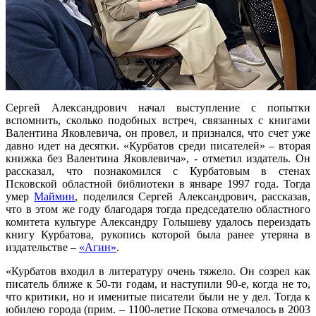
Сергей Александрович начал выступление с попытки
вспомнить, сколько подобных встреч, связанных с книгами
Валентина Яковлевича, он провел, и признался, что счет уже
давно идет на десятки. «Курбатов среди писателей» – вторая
книжка без Валентина Яковлевича», - отметил издатель. Он
рассказал, что познакомился с Курбатовым в стенах
Псковской областной библиотеки в январе 1997 года. Тогда
умер
Маймин
, поделился Сергей Александрович, рассказав,
что в этом же году благодаря тогда председателю областного
комитета культуре Александру Голышеву удалось переиздать
книгу Курбатова, рукопись которой была ранее утеряна в
издательстве –
«Агин»
.
«Курбатов входил в литературу очень тяжело. Он созрел как
писатель ближе к 50-ти годам, и наступили 90-е, когда не то,
что критики, но и именитые писатели были не у дел. Тогда к
юбилею города (прим. – 1100-летие Пскова отмечалось в 2003