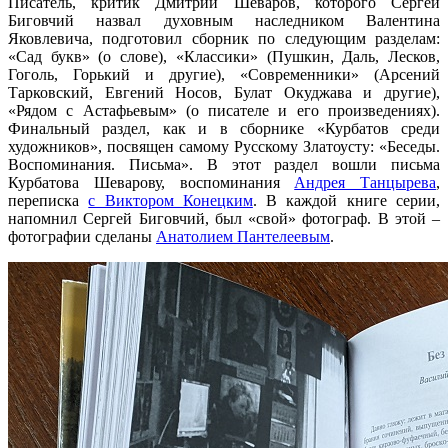
Писатель, критик Дмитрий Шеваров, которого Сергей
Биговчий назвал духовным наследником Валентина
Яковлевича, подготовил сборник по следующим разделам:
«Сад букв» (о слове), «Классики» (Пушкин, Даль, Лесков,
Гоголь, Горький и другие), «Современники» (Арсений
Тарковский, Евгений Носов, Булат Окуджава и другие),
«Рядом с Астафьевым» (о писателе и его произведениях).
Финальный раздел, как и в сборнике «Курбатов среди
художников», посвящен самому Русскому Златоусту: «Беседы.
Воспоминания. Письма». В этот раздел вошли письма
Курбатова Шеварову, воспоминания
Андрея Танцырева
,
переписка
с Виктором Конецким
. В каждой книге серии,
напомнил Сергей Биговчий, был «свой» фотограф. В этой –
фотографии сделаны
Анатолием Пантелеевым
.