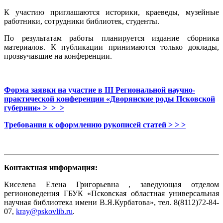
К участию приглашаются историки, краеведы, музейные
работники, сотрудники библиотек, студенты.
По результатам работы планируется издание сборника
материалов. К публикации принимаются только доклады,
прозвучавшие на конференции.
Форма заявки на участие в III Региональной научно-
практической конференции «Дворянские роды Псковской
губернии» > > >
Требования к оформлению рукописей статей > > >
Контактная информация:
Киселева Елена Григорьевна , заведующая отделом
регионоведения ГБУК «Псковская областная универсальная
научная библиотека имени В.Я.Курбатова», тел. 8(8112)72-84-
07,
kray@pskovlib.ru
.