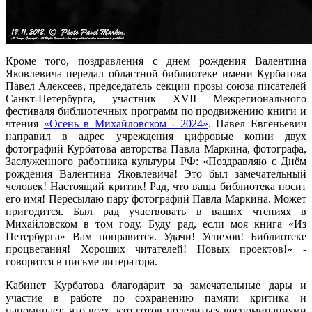
Кроме того, поздравления с днем рождения Валентина
Яковлевича передал областной библиотеке имени Курбатова
Павел Алексеев, председатель секции прозы союза писателей
Санкт-Петербурга, участник XVII Межрегионального
фестиваля библиотечных программ по продвижению книги и
чтения
«Осень в Михайловском - 2024»
. Павел Евгеньевич
направил в адрес учреждения цифровые копии двух
фотографий Курбатова авторства Павла Маркина, фотографа,
Заслуженного работника культуры РФ: «Поздравляю с Днём
рождения Валентина Яковлевича! Это был замечательный
человек! Настоящий критик! Рад, что ваша библиотека носит
его имя! Пересылаю пару фотографий Павла Маркина. Может
пригодится. Был рад участвовать в ваших чтениях в
Михайловском в том году. Буду рад, если моя книга «Из
Петербурга» Вам понравится. Удачи! Успехов! Библиотеке
процветания! Хороших читателей! Новых проектов!» -
говорится в письме литератора.
Кабинет Курбатова благодарит за замечательные дары и
участие в работе по сохранению памяти критика и
напоминает, что всех, кто готов поделиться воспоминаниями