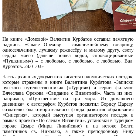
На книге «Домовой» Валентин Курбатов оставил памятную
надпись: «Славе Орехову – самонежнейшему товарищу,
односельчанину, лучшему режиссёру и милому другу, свету
сердца моего (дальше пошел водой, спровоцированный
«Пушкиным») – с любовью, с любовью, с любовью. Вал.
Курбатов. 24.01.03»
Часть архивных документов касается паломнических поездок,
которые отражены в книге Валентина Курбатова «Записки
русского путешественника» («Турция») и серии фильмов
Вячеслава Орехова «Свидание с Византией». Часть из них,
например, «Путешествие на три моря. Из домашнего
дневника» с автографом Курбатов посвятил Борису Цареву,
создателю благотворительного фонда развития образования
«Синергия», который выступал организатором поездок в
рамках проекта «По следам Византии», установки в турецком
городе Демре (Миры Ликийские) и на истоке Волги
памятников св. Николаю, а также преподобному Нилу