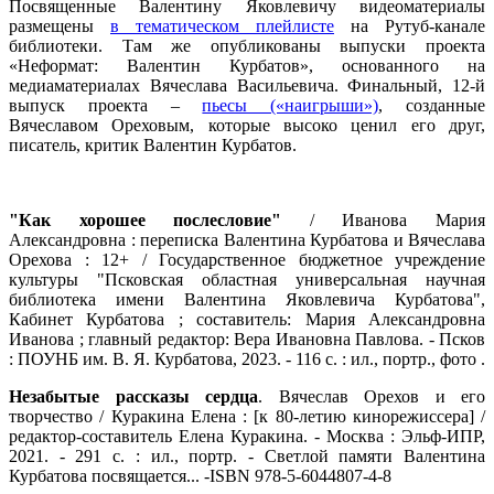
Посвященные Валентину Яковлевичу видеоматериалы
размещены
в тематическом плейлисте
на Рутуб-канале
библиотеки. Там же опубликованы выпуски проекта
«Неформат: Валентин Курбатов», основанного на
медиаматериалах Вячеслава Васильевича. Финальный, 12-й
выпуск проекта –
пьесы («наигрыши»)
, созданные
Вячеславом Ореховым, которые высоко ценил его друг,
писатель, критик Валентин Курбатов.
"Как хорошее послесловие"
/ Иванова Мария
Александровна : переписка Валентина Курбатова и Вячеслава
Орехова : 12+ / Государственное бюджетное учреждение
культуры "Псковская областная универсальная научная
библиотека имени Валентина Яковлевича Курбатова",
Кабинет Курбатова ; составитель: Мария Александровна
Иванова ; главный редактор: Вера Ивановна Павлова. - Псков
: ПОУНБ им. В. Я. Курбатова, 2023. - 116 с. : ил., портр., фото .
Незабытые рассказы сердца
. Вячеслав Орехов и его
творчество / Куракина Елена : [к 80-летию кинорежиссера] /
редактор-составитель Елена Куракина. - Москва : Эльф-ИПР,
2021. - 291 с. : ил., портр. - Светлой памяти Валентина
Курбатова посвящается... -ISBN 978-5-6044807-4-8