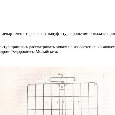
епартамент торговли и мануфактур прошение о выдаче привил
актур пришлось рассматривать заявку на изобретение, касающе
андром Федоровичем Можайским.