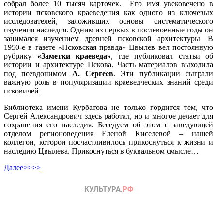
собрал более 10 тысяч карточек. Его имя увековечено в
истории псковского краеведения как одного из ключевых
исследователей, заложивших основы систематического
изучения наследия. Одним из первых в послевоенные годы он
занимался изучением древней псковской архитектуры. В
1950‑е в газете «Псковская правда» Цвылев вел постоянную
рубрику
«Заметки краеведа»
, где публиковал статьи об
истории и архитектуре Пскова. Часть материалов выходила
под псевдонимом
А. Сергеев
. Эти публикации сыграли
важную роль в популяризации краеведческих знаний среди
псковичей.
Библиотека имени Курбатова не только гордится тем, что
Сергей Александрович здесь работал, но и многое делает для
сохранения его наследия. Беседуем об этом с заведующей
отделом регионоведения Еленой Киселевой – нашей
коллегой, которой посчастливилось прикоснуться к жизни и
наследию Цвылева. Прикоснуться в буквальном смысле…
Далее>>>>