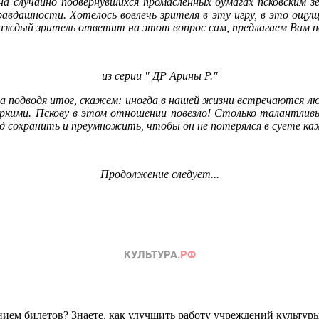
 случайно подвернувшихся промасленных бумагах псковским зе
равдашности. Хотелось вовлечь зрителя в эту игру, в это ощущ
аждый зритель ответит на этот вопрос сам, предлагаем Вам по
из серии " ДР Арины Р."
 подводя итог, скажем: иногда в
нашей
жизни
встречаются лю
яркими.
Пскову в этом отношении повезло! Столько талантливых
д сохранить и преумножить, чтобы он не потерялся в суете к
Продолжение следует...
ем билетов? Знаете, как улучшить работу учреждений культур