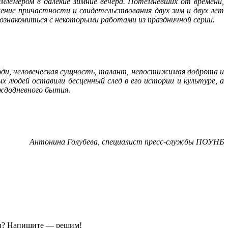
млемером в далекие зимние вечера. Потемневших от времени,
ение причастности и свидетельствования двух зим и двух лет
знакомиться с некоторыми работами из праздничной серии.
ди, человеческая сущность, талант, непостижимая доброта и
 людей оставили бесценный след в его истории и культуре, а
аждодневного бытия
.
Антонина Голубева, специалист пресс-службы ПОУНБ
ы?
Напишите — решим!