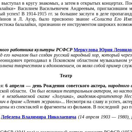
 он выступал в кругу знакомых, а затем в открытых концертах.
балалайки» Василием Васильевичем Андреевым, пригласившим 
ый успех! В 1914-1915 гг. за большие заслуги в деле пропага
бинов и Л. Ауэр, было присвоено звание
«Солиста Его Имп
естижа балалайки, признании ее инструментом широких возможн
ного работника культуры РСФСР
Меркулова Юрия Леонидо
од его началом был создан русский народный хор, который чере
еонидович преподавал в Псковском областном музыкальном уч
олнена творчеством и вдохновением, он являл собой пример
служ
Театр
ия:
6 апреля — день Рождения советского актера,
народного
вской области. Он
был великим театральным актером, но настоя
в незабываемой сказке «Золушка», академик-архитектор Нес
вич в драме «Летят журавли»...
Несмотря на славу и успех, акт
цены из спектаклей и фрагменты из фильмов. В последний раз по
а
Лебедева Владимира Николаевича
(14 апреля 1903 — 1980),
д