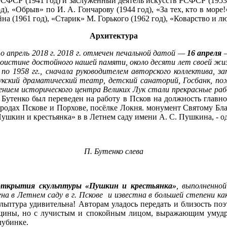
РСФСР (1941 год) и заслуженный деятель искусств РСФСР (1953 
), «Обрыв» по И. А. Гончарову (1944 год), «За тех, кто в море!»
на (1961 год), «Старик» М. Горького (1962 год), «Коварство и л
Архитектура
апрель 2018 г. 2018 г. отмечен печальной датой —
16 апреля
поистине достойного нашей памяти, около десяти лет своей жи
 по 1958 гг., сначала руководителем авторского коллектива, 
лукский драматический театр, детский санаторий, Госбанк, п
ением исторического центра Великих Лук стали прекрасные раб
Бутенко был переведен на работу в Псков на должность главно
городах Пскове и Порхове, посёлке Локня. монумент Святому Бл
ушкин и крестьянка» в в Летнем саду имени А. С. Пушкина, - о
П. Бутенко слева
 открытия скульптуры «Пушкин и крестьянка»
, выполненно
 в Летнем саду в г. Пскове и известна в большей степени к
ьптура удивительна! Авторам уладось передать и близость поэт
нщины, но с лучистым и спокойным лицом, выражающим умудрен
лубинке.