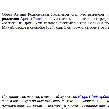
Образ Арины Родионовны Яковлевой стал неотъемлемой час
рождения
Арины Родионовны
,
а память о ней живет и передае
«бесценный друг» - тк называл любимую няню Великий поэ
Михайловское в сентябре 1827 года. Она прожила после этого е
Сравнительно недавно известный художник
Игорь Шаймардан
видим нянюшку в разные моменты её жизни: в хлопотах и в з
потемневшие от времени портреты кисти провинциальных х