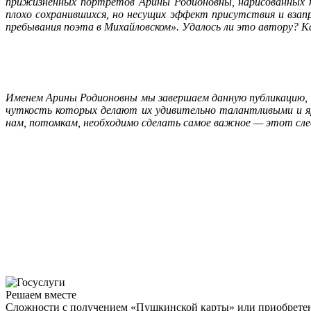
прижизненных портретов Арины Родионовны, нарисованных на
плохо сохранившихся, но несущих эффект присутствия и взап
пребывания поэта в Михайловском».
Удалось ли это автору? К
Именем Арины Родионовны мы завершаем данную публикацию, а
чуткость которых делают их удивительно талантливыми и 
нам, потомкам, необходимо сделать самое важное — этот сле
Решаем вместе
Сложности с получением «Пушкинской карты» или приобретени