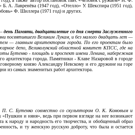
год), а также автор постановок пьес «Человек с ружьём» Н. Ф.
 Б. А. Лавренёва (1947 год), «Отелло» У. Шекспира (1951 год),
юбовь» Ф. Шиллера (1971 год) и других.
—
день Памяти, двадцатилетие со дня смерти Заслуженного
зни посвятившего Великим Лукам, и без малого двадцать лет —
затем — главным архитектором города. По его проектам было
ожарное депо, Великолукский областной комитет КПСС, где на
оты Бутенко - площадь и проспект имени Ленина, набережная
го архитектора города. Памятники - Клаве Назаровой в городе
аговерному князю Александру Невскому и его дружине на горе
дни из самых знаменитых работ архитектора.
й П. С. Бутенко совместно со скульптором О. К. Комовым и
ак
«Пушкин и няня», ведь при первом взгляде на нее возникают
а к народу и народность его творчества, и обобщенный образ
ность, и ту женскую русскую доброту, что была и остается