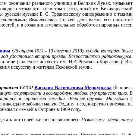
 После окончания реального училища в Великих Луках, музыкант
молодого музыканта солистом в созданный им Великорусский
нды русской музыки Б. С. Трояновскому одновременно с такими
ераторского Величества»
. По сей день важна его поистине
остей, и в создании замечательных обработок народных песен
вича
(26 апреля 1931 - 10 августа 2010)
, с
удьба
которого
более
з год удостоился второй премии Всероссийского радиоконкурса.
илище (колледже искусств им. Н.А.Римского-Корсакова). Вся
ения искусству и жителям Псковской земли.
 артиста СССР
Василия Васильевича Меркурьева
(6 апреля
щую популярность и всенародную любовь ему принесло кино. В
тратов в лирической комедии «Верные друзья», Мальволио в
ер никогда не забывал малую Родину: неоднократно приезжал на
бывал с семьей в Острове в 1969 году.
есять лет своей жизни посвятившего
Псковско
му
областно
му