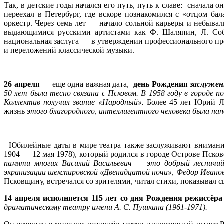
Так, в детские годы начался его путь, путь к славе: сначала
переехал в Петербург, где вскоре познакомился с «отцом 
оркестр. Через семь лет — начало сольной карьеры и небывал
выдающимися русскими артистами как Ф. Шаляпин, Л. Со
национальная заслуга — в утверждении профессионального пр
и переложений классической музыки.
26
апреля
— еще одна важная дата,
день Рождения з
аслужен
50 лет была тесно связана с Псковом. В 1958 году в городе п
Коллектив получил звание «Народный».
Более 45 лет Юрий Л
жизнь
этого благородного, интеллигентного человека была нап
Юбилейные даты в мире театра также заслуживают вниман
1904 — 12 мая 1978), который родился в городе Острове Пско
памяти многих Василий Васильевич — это добрый лесничий 
экранизации шекспировской «Двенадцатой ночи», Федор Ивано
Псковщину, встречался со зрителями, читал стихи, показывал с
14 апреля исполняется 115 лет со дня Рождения режиссёр
драматическо
му
театр
у
имени А. С. Пушкина
(
1961
-1
971).