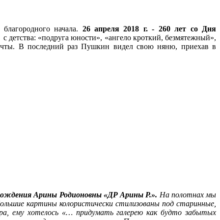
благородного начала.
26 апреля 2018 г. - 260 лет со Дня
 с детства: «подруга юности», «ангело кроткий, безмятежный»,
ечты. В последний раз Пушкин видел свою няню, приехав в
рождения Арины Родионовны «ДР Арины Р.».
На полотнах мы
ебольшие картины колористически стилизованы под старинные,
ра, ему хотелось
«… придумать галерею как будто забытых