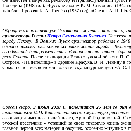
Он известен в мире как режиссёр театра, заслуженный артист 
Погодина (1938 год), «Русские люди» К. М. Симонова (1942 год
«Любовь Яровая» К. А. Тренёва (1957 год), «Океан» А. П. Штей
Обращаясь к архитектуре Псковщины, хочется отметить, что 
архитектора России
Петра Семеновича Бутенко
.
Человека, 
городу Пскову. В Великих Луках архитектор работал с 1948
сделано немало: построены основные здания города - Велико
сегодняшний день размещается администрация города. Украш
реки Ловать.
После ликвидации Великолукской области П. С. 
Острове, «На пепелище» в деревне Красуха, В. И. Ленину в 
Соколиха в Писковичской волости, скульптурный дуэт «А. С. П
Совсем скоро,
3 июня 2018 г., исполнится 25 лет со дня
архитектором М.П. Константиновым. Скульптура расположена
ассоциации именно с няней поэта, Ариной Родионовной. Скул
русской крестьянки - уставшей за свою трудовую жизнь же
главной чертой всех матерей и бабушек, особенно живущих в г