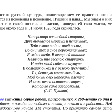
тью русской культуры, олицетворением ее нравственного и 
тся из поколения в поколение. Пушкин и няня... Мы знаем о них
т и в своей поэзии, и в жизни, доверяя ей свои мысли, м
ще около года и 31 июля 1828 года скончалась.
Наперсница волшебной старины,
Друг вымыслов игривых и печальных,
Тебя я знал во дни моей весны,
Во дни утех и снов первоначальных;
Я ждал тебя. В вечерней тишине
Являлась ты веселою старушкой
И надо мной сидела в шушуне
В больших очках и с резвою гремушкой.
Ты, детскую качая колыбель,
Мой юный слух напевами пленила
И меж пелен оставила свирель,
Которую сама заворожила.
(
А.С. Пушкин)
ов
выпустил серию работ, приуроченную к 260-летию со дня 
абавах, в ожидании любимого поэта, в печали и в радости... Н
удожников начала XIX столетия. По признанию самого авто