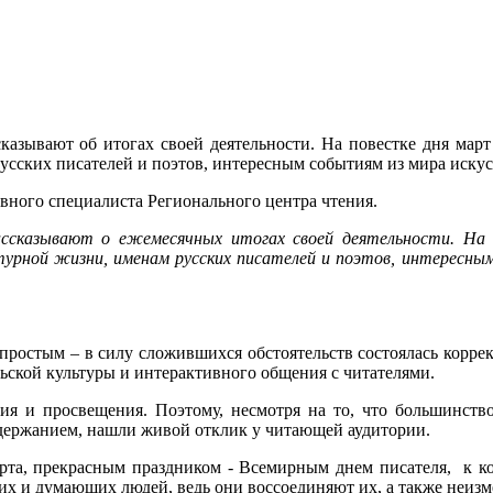
азывают об итогах своей деятельности. На повестке дня март
сских писателей и поэтов, интересным событиям из мира искус
авного специалиста Регионального центра чтения.
ссказывают о ежемесячных итогах своей деятельности. На 
рной жизни, именам русских писателей и поэтов, интересным 
простым – в силу сложившихся обстоятельств состоялась коррект
ьской культуры и интерактивного общения с читателями.
ития и просвещения. Поэтому, несмотря на то, что большинст
одержанием, нашли живой отклик у читающей аудитории.
рта, прекрасным праздником - Всемирным днем писателя, к к
их и думающих людей, ведь они воссоединяют их, а также неиз