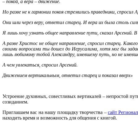
– покой, а вера – движение.
Но разве не к гармонии покоя стремились праведники, спросил А
Они шли через веру, ответил старец. И вера их была столь сил
Я лишь хочу узнать общее направление пути, сказал Арсений. 
А разве Христос не общее направление, спросил старец. Како
своими вопросами ты дошел до Иерусалима, хотя мог бы задав
лишь любимому тобой Александру, имевшему путь, но не имевш
А чем увлекаться, спросил Арсений.
Движением вертикальным, ответил старец и показал вверх»
Устроение духовных, совестливых вертикалей – непростой пут
созиданием.
Приглашаем вас на нашу площадку творчества –
сайт Регионал
находить время и возможность для общения с книгой.