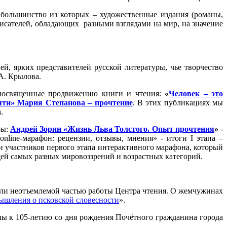
 большинство из которых – художественные издания (романы,
писателей, обладающих разными взглядами на мир, на значение
ей, ярких представителей русской литературы, чье творчество
 А. Крылова.
, посвященные продвижению книги и чтения:
«
Человек – это
ти» Мария Степанова – прочтение
. В этих публикациях мы
.
ры:
Андрей Зорин «Жизнь Льва Толстого. Опыт прочтения
»
-
nline-марафон: рецензии, отзывы, мнения» - итоги I этапа –
 участников первого этапа интерактивного марафона, который
юдей самых разных мировоззрений и возрастных категорий.
али неотъемлемой частью работы Центра чтения. О жемчужинах
мышления о псковской словесности
».
лы к 105-летию со дня рождения Почётного гражданина города