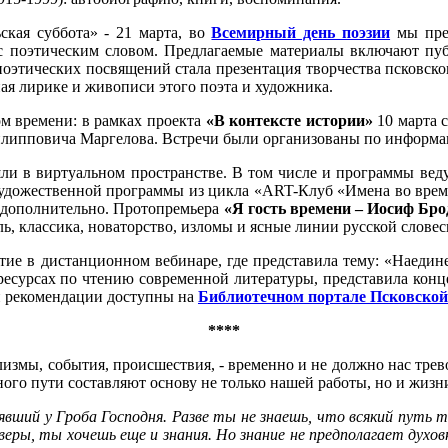
кая суббота» - 21 марта, во
Всемирный день поэзии
мы пред
 с поэтическим словом. Предлагаемые материалы включают пуб
поэтических посвящений стала презентация творчества псковск
ая лирике и живописи этого поэта и художника.
м времени: в рамках проекта
«В контексте истории»
10 марта с
 Филипповича Маргелова. Встречи были организованы по информа
шли в виртуальном пространстве. В том числе и программы веду
художественной программы из цикла «ART-Клуб «Имена во врем
о дополнительно. Протопремьера
«Я гость времени – Иосиф Бр
ль, классика, новаторство, изломы и ясные линии русской слов
тие в дистанционном вебинаре, где представила тему: «Наедине
 ресурсах по чтению современной литературы, представила кон
и рекомендации доступны на
Библиотечном портале Псковской
****
аклизмы, события, происшествия, - временно и не должно нас тре
одного пути составляют основу не только нашей работы, но и жи
оявший у Гроба Господня. Разве ты не знаешь, что всякий путь т
ры, ты хочешь еще и знания. Но знание не предполагает духовно