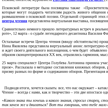
Псковской литературе была посвящена также «Просветительс
которые могут подарить читателям радость живого общения
размышления о псковской поэзии. Отдельной страницей этих 
центра чтения
представлена виртуальная выставка, посвященн
Сравнительно немного прошло литературных встреч в реально
роте», 12 марта - о судьбе легендарного десантника Василия
Остальные встречи Центра чтения (ввиду обстоятельств) про
Нина Яковлева представила виртуальный анонс литературно-
и ждет своего деятельного воплощения, о чем будет объявлен
образом сконцентрировался XX век, отразились гармония, мыс
25 марта специалист Центра Голубева Антонина приняла учас
прозе». Рассказала о методике составления книжных обзоров,
призму разных по форме и содержанию обзоров. Презентация 
Подводя итоги, хочется сказать: все, что нас окружает – кат
Чтение – всегда с нами, как и творчество – эти две ипостаси 
«
Какого знака ты хочешь и какого знания, спросил старец, ст
так зачем же и двигаться? Вот ты говоришь, что тебе мало ве