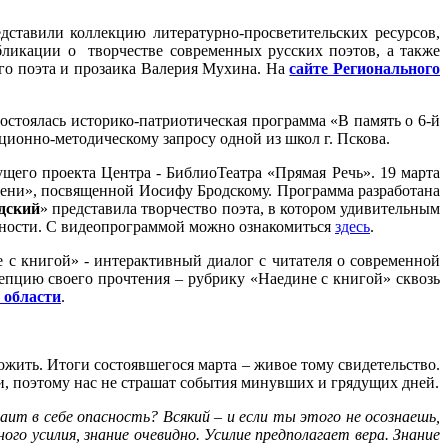
ставили коллекцию литературно-просветительских ресурсов,
ликации о творчестве современных русских поэтов, а также
ого поэта и прозаика Валерия Мухина. На
сайте Регионального
остоялась историко-патриотическая программа «В память о 6-й
ционно-методическому запросу одной из школ г. Пскова.
щего проекта Центра - БиблиоТеатра «Прямая Речь». 19 марта
ени», посвященной Иосифу Бродскому. Программа разработана
одский
» представила творчество поэта, в котором удивительным
есности. С видеопрограммой можно ознакомиться
здесь
.
 с книгой» - интерактивный диалог с читателя о современной
цепцию своего прочтения – рубрику «Наедине с книгой» сквозь
 области
.
вожить. Итоги состоявшегося марта – живое тому свидетельство.
зни, поэтому нас не страшат события минувших и грядущих дней.
аит в себе опасность? Всякий – и если ты этого не осознаешь,
го усилия, знание очевидно. Усилие предполагает вера. Знание