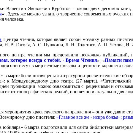
ке Валентин Яковлевич Курбатов – около двух десятков книг,
я
»
. Здесь же можно узнать о творчестве современных русских 
ия человека.
а
Центра чтения, которая являет собой мозаику разных писател
 Н. В. Гоголя, А. С. Пушкина, Л. Н. Толстого, А. П. Чехова, И.
льного центра чтения мы представили несколько публикаций
емя, которое всегда с тобой, - Время Чтения
»
,
«
Памяти памя
одня они несут в мир вечные смыслы и ценности хорошего слова
й» в марте были посвящены литературно-просветительские обзо
»: к Международному дню театра (27 марта), «Читательский o
дней публикации можно ознакомиться с рецензиями и отзывами
ависит от топографических реалий, оно вечно и актуально для л
ся мероприятия краеведческого направления – они уже давно ст
 Всемирному дню писателя:
«Главное все же - искра божья»: раз
а-юбиляра» 6 марта подготовили для сайта библиотеки материа
915-1999): автобиографию, книги, воспоминания.