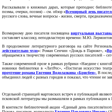
Рассказывали о книжных дарах, которые преподнес библиоте
поэмы, очерки, поэзия) – см. обзор
«
Всемирный день писател
русского слова, вечные вопросы - жизни, смерти, предназначен
Всемирному дню писателя посвящена
виртуальная выставк
составляет классику, неподвластную времени: М.Ю. Лермонтова,
В продолжение литературного разговора на сайте Региона
действительно чудо
»
: Роман Сенчин «Дождь в Париже»,
«
Вр
обращаемся к творчеству современных русских писателей – сег
Также современной прозе в рамках рубрики «Наедине с книго
новинки библиотеки в «ЛитРес», «Постигая искусство театра
прочтение романа Евгения Водолазкина «Брисбен»
.
В после
объединил людей с разных городов и показал, что чтение не з
Отдельной страницей мартовских встреч и публикаций являют
псковской литературы мы размышляли в рамках публикации к
В контексте библиотечной акции «Единый день писателя/поэт
Пскова, писателя, журналиста
Евгения Павловича Нечаев
а
(1