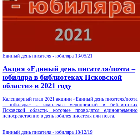
Единый день писателя - юбиляра
13/05/21
Акция «Единый день писателя/поэта –
юбиляра в библиотеках Псковской
области» в 2021 году
Календарный план 2021 акциии «Единый день писателя/поэта
– юбиляра» - комплекса мероприятий в библиотеках
Псковской области, которые проводятся единовременно
непосредственно в день юбилея писателя или поэта.
Единый день писателя - юбиляра
18/12/19