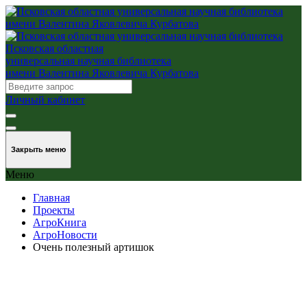
Псковская областная
универсальная научная библиотека
имени Валентина Яковлевича Курбатова
Личный кабинет
Закрыть меню
Меню
Главная
Проекты
АгроКнига
АгроНовости
Очень полезный артишок