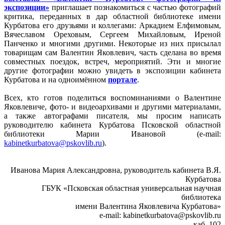
экспозиции»
приглашает познакомиться с частью фотографий
критика, переданных в дар областной библиотеке имени
Курбатова его друзьями и коллегами: Аркадием Елфимовым,
Вячеславом Ореховым, Сергеем Михайловым, Иреной
Панченко и многими другими. Некоторые из них присылал
товарищам сам Валентин Яковлевич, часть сделана во время
совместных поездок, встреч, мероприятий. Эти и многие
другие фотографии можно увидеть в экспозиции кабинета
Курбатова и на одноимённом
портале
.
Всех, кто готов поделиться воспоминаниями о Валентине
Яковлевиче, фото- и видеоархивами и другими материалами,
а также автографами писателя, мы просим написать
руководителю кабинета Курбатова Псковской областной
библиотеки Марии Ивановой (e-mail:
kabinetkurbatova@pskovlib.ru
).
Иванова Мария Александровна, руководитель кабинета В.Я.
Курбатова
ГБУК «Псковская областная универсальная научная
библиотека
имени Валентина Яковлевича Курбатова»
e-mail: kabinetkurbatova@pskovlib.ru
каб. 102