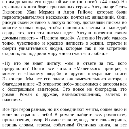
с ним до конца его недолгой жизни (он погиб в 44 года). На
страницах книги будет три главных героя - Антуана де Сент-
Экзюпери, Жан Мермоз и Анри Гийоме, которые были
первооткрывателями нескольких почтовых авиалиний. Они,
рискуя своей жизнью в любую погоду, доставляли письма во
многие уголки мира, чтобы наполнить светом и надеждой
сердца тех, кто эти письма ждет. Антуан посвятил своим
друзьям повесть – «Планета людей». Антонио Итурбе удалось
тонко, чувственно и красиво написать о жизни, страсти и
смерти удивительных людей, которые так и не встретили
старость, но подарили миру много счастья и любви.»
«Ну кто не знает цитату: «мы в ответе за тех, кого
приручили»? Почти все читали «Маленького принца», а
может и «Планету людей» и другие прекрасные книги
Экзюпери. Мы все его знаем как замечательного автора, а
благодаря книге «В открытое небо» знакомимся с автором как
с бесстрашным авиатором. Это вовсе не биография, это
роман. Роман о дружбе, взаимоотношениях, взлетах и
падениях.
Все три героя разные, но их объединяют мечты, общее дело и
конечно страсть - небо! В романе найдете все: романтизм,
приключения, юмор. И самое главное, когда читаешь - веришь,
веришь словам, героям, событиям! Отличная книга, на все