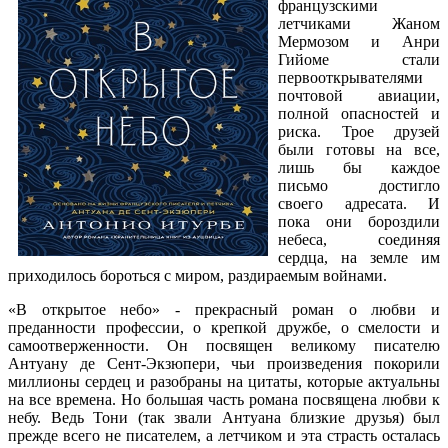
французскими
летчиками Жаном
Мермозом и Анри
Гийоме стали
первооткрывателями
почтовой авиации,
полной опасностей и
риска. Трое друзей
были готовы на все,
лишь бы каждое
письмо достигло
своего адресата. И
пока они бороздили
небеса, соединяя
сердца, на земле им
приходилось бороться с миром, раздираемым войнами.
«В открытое небо» - прекрасный роман о любви и
преданности профессии, о крепкой дружбе, о смелости и
самоотверженности. Он посвящен великому писателю
Антуану де Сент-Экзюпери, чьи произведения покорили
миллионы сердец и разобраны на цитаты, которые актуальны
на все времена. Но большая часть романа посвящена любви к
небу. Ведь Тони (так звали Антуана близкие друзья) был
прежде всего не писателем, а летчиком и эта страсть осталась