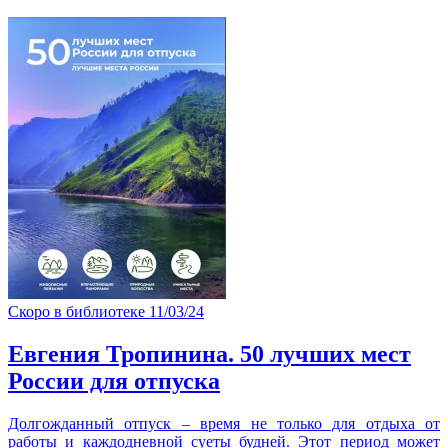
Скоро в библиотеке
11/03/24
Евгения Тропинина. 50 лучших мест
России для отпуска
Долгожданный отпуск – время не только для отдыха от
работы и каждодневной суеты будней. Этот период может