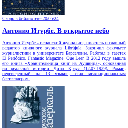
Скоро в библиотеке
20/05/24
Антонио Итурбе. В открытое небо
Антонио Итурбе - испанский журналист, писатель и главный
редактор книжного журнала Librújula. Закончил факультет
журналистики в университете Барселоны. Работал в газетах
El Periódico, Fantastic Magazine, Que Leer. В 2012 году вышла
его книга «Хранительница книг из Аушвица», основанная
на реальной истории Диты Краус (12.07.1929). Роман,
переведенный на 13 языков, стал межнациональным
бестселлером.