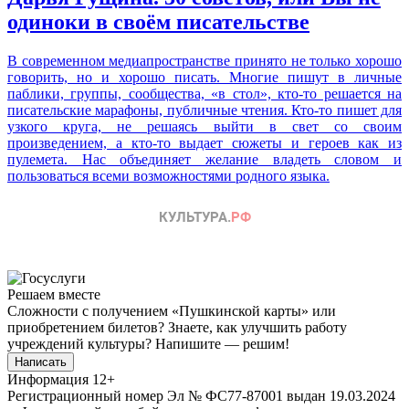
одиноки в своём писательстве
В современном медиапространстве принято не только хорошо
говорить, но и хорошо писать. Многие пишут в личные
паблики, группы, сообщества, «в стол», кто-то решается на
писательские марафоны, публичные чтения. Кто-то пишет для
узкого круга, не решаясь выйти в свет со своим
произведением, а кто-то выдает сюжеты и героев как из
пулемета. Нас объединяет желание владеть словом и
пользоваться всеми возможностями родного языка.
Решаем вместе
Сложности с получением «Пушкинской карты» или
приобретением билетов? Знаете, как улучшить работу
учреждений культуры?
Напишите — решим!
Написать
Информация
12+
Регистрационный номер Эл № ФС77-87001 выдан 19.03.2024