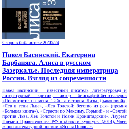
Скоро в библиотеке
20/05/24
Павел Басинский, Екатерина
Барбаняга. Алиса в русском
Зазеркалье. Последняя императрица
России. Взгляд из современности
Павел Басинский – известный писатель, литературовед и
литературный критик, автор биографий-бестселлеров
«Посмотрите на меня. Тайная история Лизы Дьяконовой»,
«Лев в тени Льва», «Лев Толстой: бегство из рая» (премия
«Большая книга»), «Страсти по Максиму. Горький» и «Святой
против Льва. Лев Толстой и Иоанн Кронштадский». Лауреат
Премии Правительства РФ в области культуры (2014). Член
жюри литературной премии «Ясная Поляна».