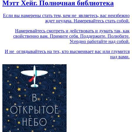
Мэтт Хейг. Полночная библиотека
Если вы намерены стать тем, кем не являетесь, вас неизбежно
ждет неудача. Намеревайтесь стать собой.
Намеревайтесь смотреть и действовать и думать так, как
свойственно вам. Примите себя. Поддержите. Полюбите.
Усердно работайте над собой.
И не оглядывайтесь на тех, кто высмеивает вас или глумится
над вами.