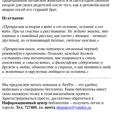
традиционной китайской живописи и остается единственной
опорой для своих родителей после того, как в автомобильной
аварии погиб его старший брат.
Из отзывов:
«Прекрасная история о коте и его человеке, человеке и его
коте. Про их счастье и расставание. Не ждите экшена, это
плавные и спокойный рассказ, как часто у японцев – немного
грустный, но оставляющий тёплые, светлые чувства.»
«Прекрасная книга, легко читается, отличный перевод,
рекомендую к прочтению. Полагаю, каждый должен
составить свои впечатления, мне понравился и стиль
изложения, и «мысли кота», и философское содержание о
дружбе и любви, одиночестве и страхах, и как меняются люди
и животные в окружении любящего их человека.»
Мы предлагаем читать новинки в ЛитРес – это удобно,
мобильно и совершенно бесплатно. Наша библиотека имеет
свою книжную полку в этом масштабном проекте.
Зарегистрироваться просто, достаточно обратиться в
Информационный центр
библиотеки – получить логин и
пароль.
Тел. 727469, эл. почта
sbopskov@yandex.ru
.