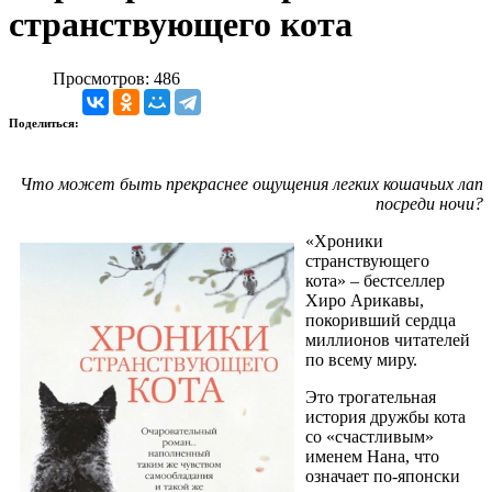
странствующего кота
Просмотров: 486
Поделиться:
Что может быть прекраснее ощущения легких кошачьих лап
посреди ночи?
«Хроники
странствующего
кота» – бестселлер
Хиро Арикавы,
покоривший сердца
миллионов читателей
по всему миру.
Это трогательная
история дружбы кота
со «счастливым»
именем Нана, что
означает по-японски