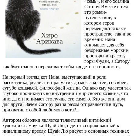
«семь», и его хозяина
Сатору. Вместе с тем
это роман-
путешествие, в
котором герои
перемещаются как в
пространстве, так и во
времени: Нана
открывает для себя
безбрежные морские
просторы и красоту
горы Фудзи, а Сатору
как будто заново переживает события детства и юности.
На первый взгляд кот Нана, выступающий в роли
рассказчика, реалист и прагматик до мозга костей, со своей,
сугубо кошачьей, философией жизни. Однако ему удается так
глубоко проникнуть во внутренний мир своего хозяина, что
иногда он понимает его лучше его самого. Кто же они друг
для друга? Зачем Сатору раз за разом отправляется в путь,
прихватив с собой любимого кота?..
Автором обложки является талантливый китайский
художник-самоучка Шуай Лю, с детства прикованный к
инвалидному креслу. Шуай Лю рисует в основных техниках