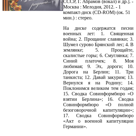
СССР, Г. Абрамов (вокал) и др.]. -
Москва : Мелодия, 2012. - 1
компакт-диск (CD-ROM) (ок. 51
мин.) : стерео.
На диске содержатся песни
военных лет: 1. Священная
война; 2. Прощание славянки; 3.
Шумел сурово Брянский лес; 4. В
землянке; 5. Прощайте,
скалистые горы; 6. Смуглянка; 7.
Синий платочек; 8. Моя
любимая; 9. Эх, дороги; 10.
Дорога на Берлин; 11. Три
танкиста; 12. Давай закурим; 13.
Вернулся я на Родину; 14.
Поклонимся великим тем годам;
15. Сводка Совинформбюро «О
взятии Берлина»; 16. Сводка
Совинформбюро «О полной
безоговорочной капитуляции»;
17. Сводка Совинформбюро
«Акт о военной капитуляции
Германии».