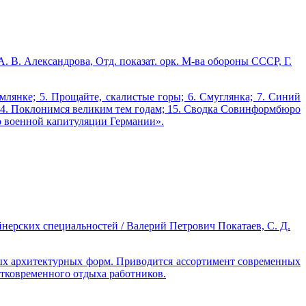
А. В. Александрова, Отд. показат. орк. М-ва обороны СССР, Г.
млянке; 5. Прощайте, скалистые горы; 6. Смуглянка; 7. Синий
у; 14. Поклонимся великим тем годам; 15. Сводка Совинформбюро
о военной капитуляции Германии».
йнерских специальностей / Валерий Петрович Покатаев, С. Д.
лых архитектурных форм. Приводится ассортимент современных
тковременного отдыха работников.