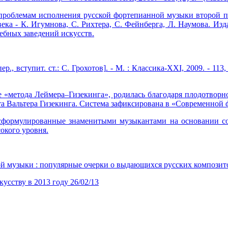
проблемам исполнения русской фортепианной музыки второй по
а - К. Игумнова, С. Рихтера, С. Фейнберга, Л. Наумова. Изд
бных заведений искусств.
, вступит. ст.: С. Грохотов]. - М. : Классика-XXI, 2009. - 113, [1
ие «метода Леймера–Гизекинга», родилась благодаря плодотворн
та Вальтера Гизекинга. Система зафиксирована в «Современной
 сформулированные знаменитыми музыкантами на основании соб
сокого уровня.
й музыки : популярные очерки о выдающихся русских композито
кусству в 2013 году
26/02/13