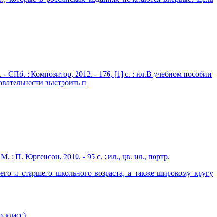
 - СПб. : Композитор, 2012. - 176, [1] с. : ил.В учебном пособии
довательности выстроить п
 П. Юргенсон, 2010. - 95 с. : ил., цв. ил., портр.
его и старшего школьного возраста, а также широкому кругу
р-класс).