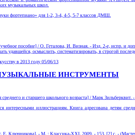
ских музыкальных школ.
ки фортепиано» для 1-2, 3-4, 4-5, 5-7 классов ДМШ.
ебное пособие] / О. Геталова, И. Визная. - Изд. 2-е, испр. и доп.
ать удавшейся, осмыслить, систематизировать, в строгой после
кусству в 2013 году
05/06/13
 МУЗЫКАЛЬНЫЕ ИНСТРУМЕНТЫ
еднего и старшего школьного возраста] / Марк Зильберквит. - М. :
ся интересными иллюстрациям. Книга адресована детям средн
Е. Ключникова]. - М. : Классика-XXI, 2009. - 153, [2] с. - (Масте