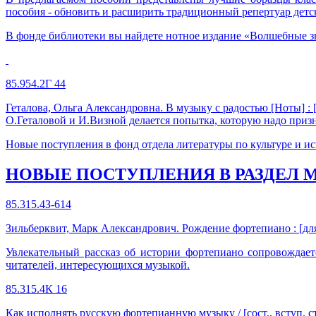
пособия - обновить и расширить традиционный репертуар дет
В фонде библиотеки вы найдете нотное издание «Волшебные зву
85.954.2Г 44
Геталова, Ольга Александровна. В музыку с радостью [Ноты] : [уч
О.Геталовой и И.Визной делается попытка, которую надо призн
Новые поступления в фонд отдела литературы по культуре и ис
НОВЫЕ ПОСТУПЛЕНИЯ В РАЗДЕЛ
85.315.4З-614
Зильберквит, Марк Александрович. Рождение фортепиано : [для ср
Увлекательный рассказ об истории фортепиано сопровождает
читателей, интересующихся музыкой.
85.315.4К 16
Как исполнять русскую фортепианную музыку / [сост., вступ. ст. 