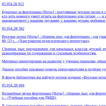
85.954.2Б 912
Буратино за фортепиано [Ноты] : популярные детские песни в са
кто хоть немного умеет играть на фортепиано или гитаре, — и
аккомпанемент с вашими друзьями, с вашими детьми любимые
85.954.2В 382
Веселые нотки [Ноты] : сборник пьес для фортепиано : для учащи
88, [2] с. - (Хрестоматия педагогического репертуара).
Сборник пьес предназначен для начальных классов детской 
разнообразные по содержанию и стилевым особенностям.
Материал ориентирован на развитие у ученика пианизма, обр
Данное пособие призвано помочь преподавателям в подборе уч
В фонде библиотеки вы найдете нотное издание «Веселые нотк
85.954.2В 694
Волшебные звуки фортепиано [Ноты] : сборник пьес для фортепиан
с. - (Учебные пособия для ДМШ).
В предлагаемом пособии представлены лучшие образцы клас