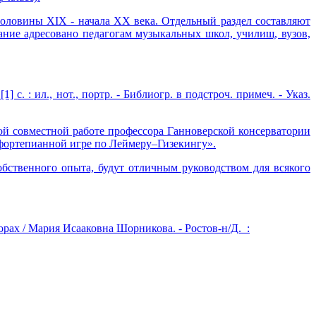
ловины XIX - начала XX века. Отдельный раздел составляют
ание адресовано педагогам музыкальных школ, училищ, вузов,
] с. : ил., нот., портр. - Библиогр. в подстроч. примеч. - Указ.
ой совместной работе профессора Ганноверской консерватории
 фортепианной игре по Леймеру–Гизекингу».
ственного опыта, будут отличным руководством для всякого
рах / Мария Исааковна Шорникова. - Ростов-н/Д. :