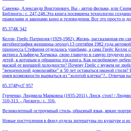
Савенко, Александр Викторович. Вы - автор фильма, или Снимаем б
Библиогр.: с. 247-248.Эта книга посвящена технологии созда
правилами и законами кино и телевидения. Все это просто и д
85.374К 342
Келли, Грейс Патриция (1929-1982). Жизнь, рассказанная ею самой :
автобиография женщины-эпохи).13 сентября 1982 года автомоби
принцесса Стефания отделалась ушибами, а сама Грейс Келли с
актриса Альфреда Хичкока, свою главную и самую трудную роль
детей, к которым и обращена эта книга. Как нелюбимому ребен
маской ее внешней холодности? Почему Грейс с мужем не люби
"венценосной домохозяйке" в 50 лет оставаться иконой стиля? П
имея возможности вырваться из "золотой клетки"?.. Отвечая н
85.374РусГ 957
Гурченко, Людмила Марковна (1935-2011). Люся, стоп! / Людмила Гур
310-313. - Дискогр.: с. 316.
Великолепный остроумный стиль, образный язык, яркие портре
Новые поступления в фонд отдела литературы по культуре и ис