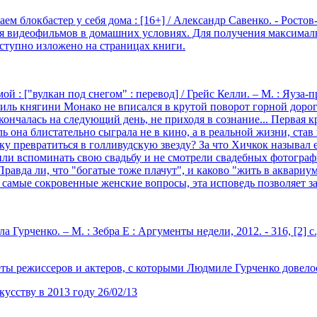
локбастер у себя дома : [16+] / Александр Савенко. - Ростов-н/Д. 
ния видеофильмов в домашних условиях. Для получения максима
оступно изложено на страницах книги.
 ["вулкан под снегом" : перевод] / Грейс Келли. – М. : Яуза-пресс,
ль княгини Монако не вписался в крутой поворот горной дороги
кончалась на следующий день, не приходя в сознание... Первая 
 она блистательно сыграла не в кино, а в реальной жизни, став
ку превратиться в голливудскую звезду? За что Хичкок называл 
ли вспоминать свою свадьбу и не смотрели свадебных фотографи
равда ли, что "богатые тоже плачут", и каково "жить в аквариум
а самые сокровенные женские вопросы, эта исповедь позволяет 
ченко. – М. : Зебра Е : Аргументы недели, 2012. - 316, [2] с., [40
ты режиссеров и актеров, с которыми Людмиле Гурченко довелос
кусству в 2013 году
26/02/13