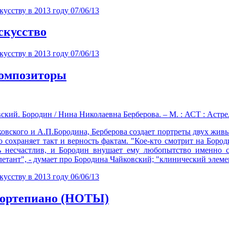
кусству в 2013 году
07/06/13
кусство
кусству в 2013 году
07/06/13
мпозиторы
й. Бородин / Нина Николаевна Берберова. – М. : АСТ : Астрель, 
ковского и А.П.Бородина, Берберова создает портреты двух жив
 сохраняет такт и верность фактам. "Кое-кто смотрит на Бороди
нь несчастлив, и Бородин внушает ему любопытство именно
етант", - думает про Бородина Чайковский; "клинический элемен
кусству в 2013 году
06/06/13
ртепиано (НОТЫ)