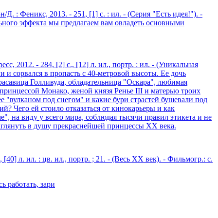
: Феникс, 2013. - 251, [1] с. : ил. - (Серия "Есть идея!"). -
льного эффекта мы предлагаем вам овладеть основными
 2012. - 284, [2] с., [12] л. ил., портр. : ил. - (Уникальная
 и сорвался в пропасть с 40-метровой высоты. Ее дочь
красавица Голливуда, обладательница "Оскара", любимая
 принцессой Монако, женой князя Ренье III и матерью троих
ее "вулканом под снегом" и какие бури страстей бушевали под
й? Чего ей стоило отказаться от кинокарьеры и как
е", на виду у всего мира, соблюдая тысячи правил этикета и не
заглянуть в душу прекраснейшей принцессы XX века.
] л. ил. : цв. ил., портр. ; 21. - (Весь XX век). - Фильмогр.: с.
ь работать, зари