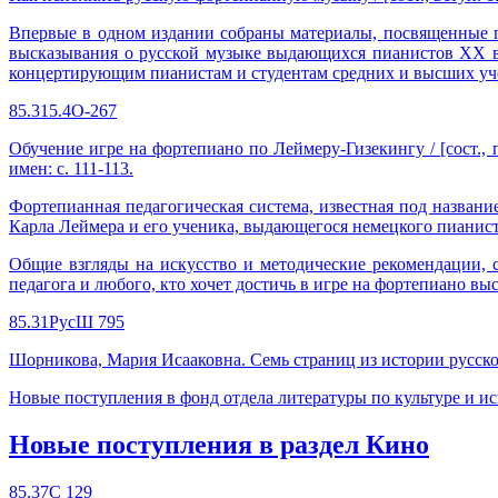
Впервые в одном издании собраны материалы, посвященные 
высказывания о русской музыке выдающихся пианистов XX век
концертирующим пианистам и студентам средних и высших уче
85.315.4О-267
Обучение игре на фортепиано по Леймеру-Гизекингу / [сост., пер.
имен: с. 111-113.
Фортепианная педагогическая система, известная под назван
Карла Леймера и его ученика, выдающегося немецкого пианис
Общие взгляды на искусство и методические рекомендации,
педагога и любого, кто хочет достичь в игре на фортепиано вы
85.31РусШ 795
Шорникова, Мария Исааковна. Семь страниц из истории русско
Новые поступления в фонд отдела литературы по культуре и ис
Новые поступления в раздел Кино
85.37С 129