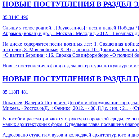
НОВЫЕ ПОСТУПЛЕНИЯ В РАЗДЕЛ 
85.314С 496
Слышу я голос родной... [Звукозапись] : песни нашей Победы / 
Абрамов (вокал) и др.]. - Москва : Мелодия, 2012. - 1 компакт-д
На диске содержатся песни военных лет: 1. Священная война;
платочек; 8. Моя любимая; 9. Эх, дороги; 10. Дорога на Берли
«О взятии Берлина»; 16. Сводка Совинформбюро «О полной б
Новые поступления в фонд отдела литературы по культуре и ис
НОВЫЕ ПОСТУПЛЕНИЯ В РАЗДЕЛ Гра
85.118П 481
Покатаев, Валерий Петрович. Дизайн и оборудование городской
Михеев. - Ростов-н/Д. : Феникс, 2012. - 408, [1] с. : ил. ; 21. - (
В пособии рассматриваются структура городской среды, ее о
малых архитектурных форм. Отдельная глава посвящена благо
Адресовано студентам вузов и колледжей архитектурного и диз