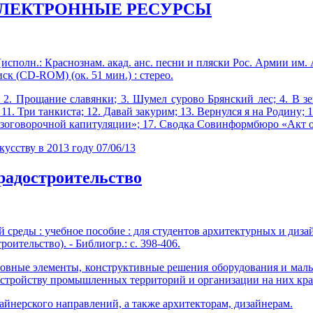
ЭЛЕКТРОННЫЕ РЕСУРСЫ
[исполн.: Краснознам. акад. анс. песни и пляски Рос. Армии им. 
иск (CD-ROM) (ок. 51 мин.) : стерео.
 2. Прощание славянки; 3. Шумел сурово Брянский лес; 4. В зе
н; 11. Три танкиста; 12. Давай закурим; 13. Вернулся я на Родин
езоговорочной капитуляции»; 17. Сводка Совинформбюро «Акт 
кусству в 2013 году
07/06/13
достроительство
 среды : учебное пособие : для студентов архитектурных и диза
Строительство). - Библиогр.: с. 398-406.
сновные элементы, конструктивные решения оборудования и ма
устройству промышленных территорий и организации на них кра
айнерского направлений, а также архитекторам, дизайнерам.