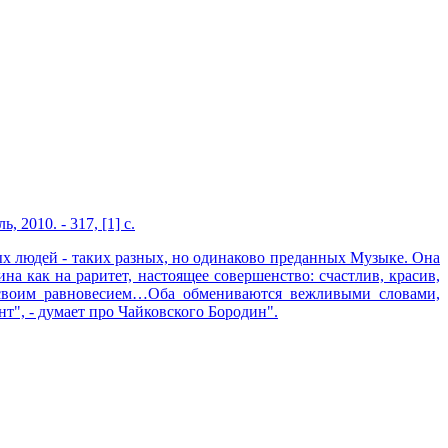
2010. - 317, [1] с.
ых людей - таких разных, но одинаково преданных Музыке. Она
на как на раритет, настоящее совершенство: счастлив, красив,
 своим равновесием…Оба обмениваются вежливыми словами,
т", - думает про Чайковского Бородин".