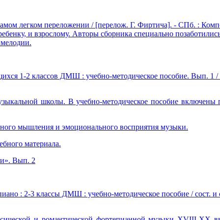
мом легком переложении / [перелож. Г. Фиртича]. - СПб. : Компо
 ребенку, и взрослому. Авторы сборника специально позаботилис
 мелодии.
хся 1-2 классов ДМШ : учебно-методическое пособие. Вып. 1 / [сос
музыкальной школы. В учебно-методическое пособие включены п
азного мышления и эмоционального восприятия музыки.
ебного материала.
и». Вып. 2
о : 2-3 классы ДМШ : учебно-методическое пособие / сост. и общ.
сической и романтической фортепианной музыки XVIII-XX вв.