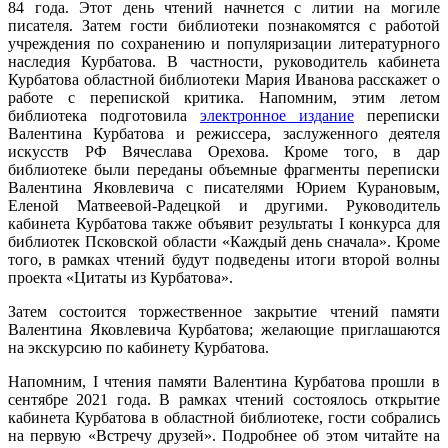
84 года. Этот день чтений начнется с литии на могиле
писателя. Затем гости библиотеки познакомятся с работой
учреждения по сохранению и популяризации литературного
наследия Курбатова. В частности, руководитель кабинета
Курбатова областной библиотеки Мария Иванова расскажет о
работе с перепиской критика. Напомним, этим летом
библиотека подготовила
электронное издание
переписки
Валентина Курбатова и режиссера, заслуженного деятеля
искусств РФ Вячеслава Орехова. Кроме того, в дар
библиотеке были переданы объемные фрагменты переписки
Валентина Яковлевича с писателями Юрием Курановым,
Еленой Матвеевой-Радецкой и другими. Руководитель
кабинета Курбатова также объявит результаты I конкурса для
библиотек Псковской области «Каждый день сначала». Кроме
того, в рамках чтений будут подведены итоги второй волны
проекта «Цитаты из Курбатова».
Затем состоится торжественное закрытие чтений памяти
Валентина Яковлевича Курбатова; желающие приглашаются
на экскурсию по кабинету Курбатова.
Напомним, I чтения памяти Валентина Курбатова прошли в
сентябре 2021 года. В рамках чтений состоялось открытие
кабинета Курбатова в областной библиотеке, гости собрались
на первую «Встречу друзей». Подробнее об этом читайте на