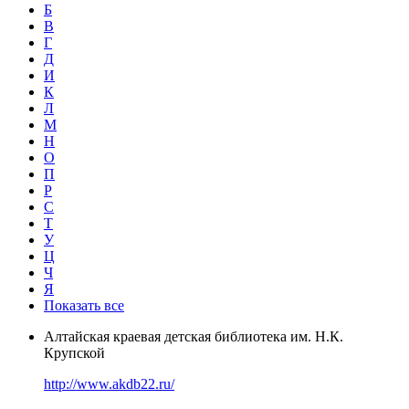
Б
В
Г
Д
И
К
Л
М
Н
О
П
Р
С
Т
У
Ц
Ч
Я
Показать все
Алтайская краевая детская библиотека им. Н.К.
Крупской
http://www.akdb22.ru/