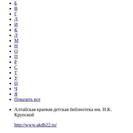
Б
В
Г
Д
И
К
Л
М
Н
О
П
Р
С
Т
У
Ц
Ч
Я
Показать все
Алтайская краевая детская библиотека им. Н.К.
Крупской
http://www.akdb22.ru/