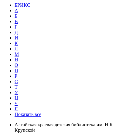
БРИКС
А
Б
В
Г
Д
И
К
Л
М
Н
О
П
Р
С
Т
У
Ц
Ч
Я
Показать все
Алтайская краевая детская библиотека им. Н.К.
Крупской