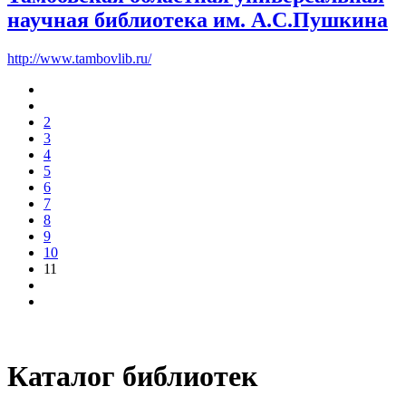
научная библиотека им. А.С.Пушкина
http://www.tambovlib.ru/
2
3
4
5
6
7
8
9
10
11
Каталог библиотек