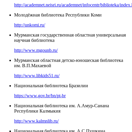
http://academnet.neisri.ru/academnet/infocentr/biblioteka/index
Молодёжная библиотека Республики Коми
http://unkomi.ru/
Мурманская государственная областная универсальная
научная библиотека
http://www.mgounb.ru/
Мурманская областная детско-юношеская библиотека
им. В.П.Махаевой
http://www.libkids51.ru/
Национальная библиотека Бразилии
https://www.gov.br/bn/pt-br
Национальная библиотека им. А.Амур-Санана
Республики Калмыкия
http://www.kalmnlib.ru/
Национальная библиотека им. А.С.Пушкина