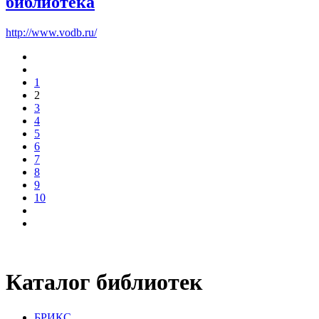
библиотека
http://www.vodb.ru/
1
2
3
4
5
6
7
8
9
10
Каталог библиотек
БРИКС