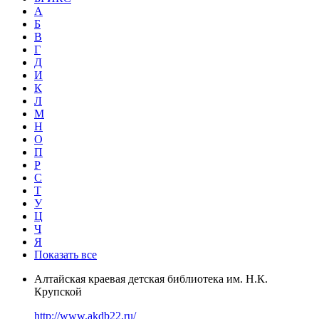
А
Б
В
Г
Д
И
К
Л
М
Н
О
П
Р
С
Т
У
Ц
Ч
Я
Показать все
Алтайская краевая детская библиотека им. Н.К.
Крупской
http://www.akdb22.ru/