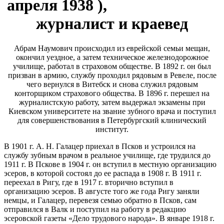
апреля 1938 ),
журналист и краевед
Абрам Наумович происходил из еврейской семьи мещан,
окончил уездное, а затем техническое железнодорожное
училище, работал в страховом обществе. В 1892 г. он был
призван в армию, службу проходил рядовым в Ревеле, после
чего вернулся в Витебск и снова служил рядовым
конторщиком страхового общества. В 1896 г. перешел на
журналистскую работу, затем выдержал экзамены при
Киевском университете на звание зубного врача и поступил
для совершенствования в Петербургский клинический
институт.
В 1901 г. А. Н. Галацер приехал в Псков и устроился на
службу зубным врачом в реальное училище, где трудился до
1911 г. В Пскове в 1904 г. он вступил в местную организацию
эсеров, в которой состоял до ее распада в 1908 г. В 1911 г.
переехал в Ригу, где в 1917 г. вторично вступил в
организацию эсеров. В августе того же года Ригу заняли
немцы, и Галацер, перевезя семью обратно в Псков, сам
отправился в Валк и поступил на работу в редакцию
эсеровской газеты «Дело трудового народа». В январе 1918 г.