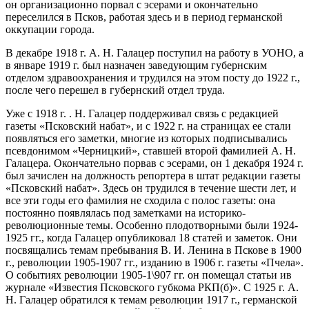
он организационно порвал с эсерами и окончательно
переселился в Псков, работая здесь и в период германской
оккупации города.
В декабре 1918 г. А. Н. Галацер поступил на работу в УОНО, а
в январе 1919 г. был назначен заведующим губернским
отделом здравоохранения и трудился на этом посту до 1922 г.,
после чего перешел в губернский отдел труда.
Уже с 1918 г. . Н. Галацер поддерживал связь с редакцией
газеты «Псковский набат», и с 1922 г. на страницах ее стали
появляться его заметки, многие из которых подписывались
псевдонимом «Черницкий», ставшей второй фамилией А. Н.
Галацера. Окончательно порвав с эсерами, он 1 декабря 1924 г.
был зачислен на должность репортера в штат редакции газеты
«Псковский набат». Здесь он трудился в течение шести лет, и
все эти годы его фамилия не сходила с полос газеты: она
постоянно появлялась под заметками на историко-
революционные темы. Особенно плодотворными были 1924-
1925 гг., когда Галацер опубликовал 18 статей и заметок. Они
посвящались темам пребывания В. И. Ленина в Пскове в 1900
г., революции 1905-1907 гг., изданию в 1906 г. газеты «Пчела».
О событиях революции 1905-1\907 гг. он помещал статьи ив
журнале «Известия Псковского губкома РКП(б)». С 1925 г. А.
Н. Галацер обратился к темам революции 1917 г., германской