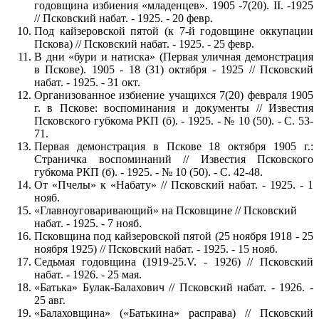
годовщина избиения «младенцев». 1905 -7(20). II. -1925
// Псковский набат. - 1925. - 20 февр.
Под кайзеровской пятой (к 7-й годовщине оккупации
Пскова) // Псковский набат. - 1925. - 25 февр.
В дни «бури и натиска» (Первая уличная демонстрация
в Пскове). 1905 - 18 (31) октября - 1925 // Псковский
набат. - 1925. - 31 окт.
Организованное избиение учащихся 7(20) февраля 1905
г. в Пскове: воспоминания и документы // Известия
Псковского губкома РКП (б). - 1925. - № 10 (50). - С. 53-
71.
Первая демонстрация в Пскове 18 октября 1905 г.:
Страничка воспоминаний // Известия Псковского
губкома РКП (б). - 1925. - № 10 (50). - С. 42-48.
От «Пчелы» к «Набату» // Псковский набат. - 1925. - 1
нояб.
«Главноуговаривающий» на Псковщине // Псковский
набат. - 1925. - 7 нояб.
Псковщина под кайзеровской пятой (25 ноября 1918 - 25
ноября 1925) // Псковский набат. - 1925. - 15 нояб.
Седьмая годовщина (1919-25.V. - 1926) // Псковский
набат. - 1926. - 25 мая.
«Батька» Булак-Балахович // Псковский набат. - 1926. -
25 авг.
«Балаховщина» («Батькина» расправа) // Псковский