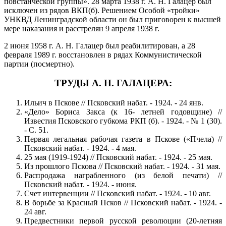
повстанческой группы». 28 марта 1938 г. А. Н. Галацер был
исключен из рядов ВКП(б). Решением Особой «тройки»
УНКВД Ленинградской области он был приговорен к высшей
мере наказания и расстрелян 9 апреля 1938 г.
2 июня 1958 г. А. Н. Галацер был реабилитирован, а 28
февраля 1989 г. восстановлен в рядах Коммунистической
партии (посмертно).
ТРУДЫ А. Н. ГАЛАЦЕРА:
Ильич в Пскове // Псковский набат. - 1924. - 24 янв.
«Дело» Бориса Закса (к 16- летней годовщине) //
Известия Псковского губкома РКП (б). - 1924. - № 1 (30).
- С. 51.
Первая легальная рабочая газета в Пскове («Пчела) //
Псковский набат. - 1924. - 4 мая.
25 мая (1919-1924) // Псковский набат. - 1924. - 25 мая.
Из прошлого Пскова // Псковский набат. - 1924. - 31 мая.
Распродажа награбленного (из белой печати) //
Псковский набат. - 1924. - июня.
Счет интервенции // Псковский набат. - 1924. - 10 авг.
В борьбе за Красный Псков // Псковский набат. - 1924. -
24 авг.
Предвестники первой русской революции (20-летняя