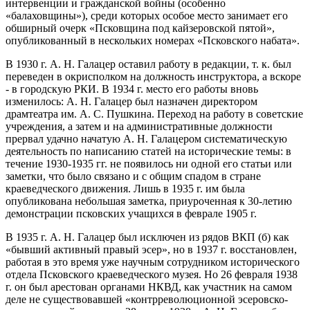
интервенции и гражданской войны (особенно
«балаховщины»), среди которых особое место занимает его
обширный очерк «Псковщина под кайзеровской пятой»,
опубликованный в нескольких номерах «Псковского набата».
В 1930 г. А. Н. Галацер оставил работу в редакции, т. к. был
переведен в окрисполком на должность инструктора, а вскоре
- в городскую РКИ. В 1934 г. место его работы вновь
изменилось: А. Н. Галацер был назначен директором
драмтеатра им. А. С. Пушкина. Переход на работу в советские
учреждения, а затем и на административные должности
прервал удачно начатую А. Н. Галацером систематическую
деятельность по написанию статей на исторические темы: в
течение 1930-1935 гг. не появилось ни одной его статьи или
заметки, что было связано и с общим спадом в стране
краеведческого движения. Лишь в 1935 г. им была
опубликована небольшая заметка, приуроченная к 30-летию
демонстрации псковских учащихся в феврале 1905 г.
В 1935 г. А. Н. Галацер был исключен из рядов ВКП (б) как
«бывший активный правый эсер», но в 1937 г. восстановлен,
работая в это время уже научным сотрудником исторического
отдела Псковского краеведческого музея. Но 26 февраля 1938
г. он был арестован органами НКВД, как участник на самом
деле не существовавшей «контрреволюционной эсеровско-