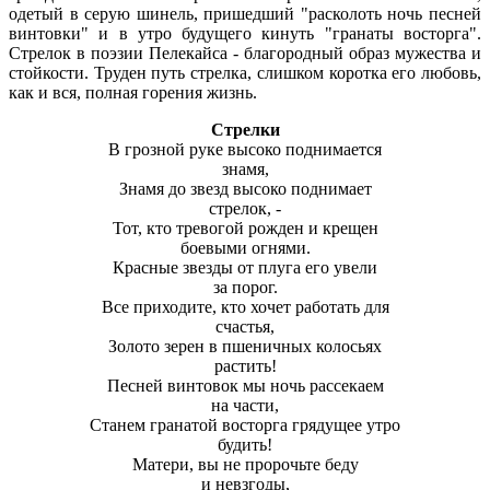
одетый в серую шинель, пришедший "расколоть ночь песней
винтовки" и в утро будущего кинуть "гранаты восторга".
Стрелок в поэзии Пелекайса - благородный образ мужества и
стойкости. Труден путь стрелка, слишком коротка его любовь,
как и вся, полная горения жизнь.
Стрелки
В грозной руке высоко поднимается
знамя,
Знамя до звезд высоко поднимает
стрелок, -
Тот, кто тревогой рожден и крещен
боевыми огнями.
Красные звезды от плуга его увели
за порог.
Все приходите, кто хочет работать для
счастья,
Золото зерен в пшеничных колосьях
растить!
Песней винтовок мы ночь рассекаем
на части,
Станем гранатой восторга грядущее утро
будить!
Матери, вы не пророчьте беду
и невзгоды,