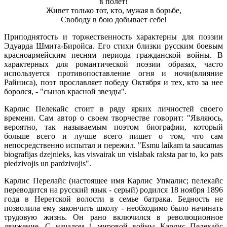
в полет!
Живет только тот, кто, мужая в борьбе,
Свободу в бою добывает себе!
Приподнятость и торжественность характерны для поэзии
Эдуарда Шмита-Биройса. Его стихи близки русским боевым
красноармейским песням периода гражданской войны. В
характерных для романтической поэзии образах, часто
используется противопоставление огня и ночи(влияние
Райниса), поэт прославляет победу Октября и тех, кто за нее
боролся, - "сынов красной звезды".
Карлис Пелекайс стоит в ряду ярких личностей своего
времени. Сам автор о своем творчестве говорит: "Являюсь,
вероятно, так называемым поэтом биографии, который
больше всего и лучше всего пишет о том, что сам
непосредственно испытал и пережил. "Esmu laikam ta saucamas
biografijas dzejnieks, kas visvairak un vislabak raksta par to, ko pats
piedzivojis un pardzivojis".
Карлис Перелайс (настоящее имя Карлис Упмалис; пелекайс
переводится на русский язык - серый) родился 18 ноября 1896
года в Неретской волости в семье батрака. Бедность не
позволила ему закончить школу - необходимо было начинать
трудовую жизнь. Он рано включился в революционное
движение. С началом 1 мировой войны Карлис Пелекайс