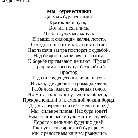
-буревесники".
Мы - буревестники!
Да, мы - буревестники!
Краток наш путь, -
Вот мы появились,
Чтоб в тучах мелькнуть
И выше, к сияющим далям, лететь.
Сегодня нас сотни кидаются в бой -
Нас тысячи завтра поспорят с судьбой.
Над бездною наши звучат голоса,
К борьбе призывают, вещают: "Гроза!"
Пред нами распахнут бескрайний
Простор,
И дали грядущего видит наш взор.
И скал, где дробятся громады валов,
Разбилось немало отважных голов,
Но миг, что в пучину ведет храбреца, -
Прекраснейший в пламенной жизни борца!
Да, мы- буревестники! Смело вперед!
Мы- сильное племя! Нас буря зовет!
Нам солнце раскинуло мост из лучей -
Дорогу к величию будущих дней.
Так пусть еще яростней буря ревет!
Мы с радостным кличем рванулись