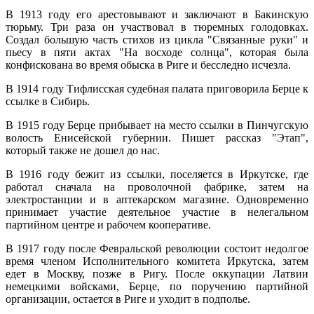
В 1913 году его арестовывают и заключают в Бакинскую
тюрьму. Три раза он участвовал в тюремных голодовках.
Создал большую часть стихов из цикла "Связанные руки" и
пьесу в пяти актах "На восходе солнца", которая была
конфискована во время обыска в Риге и бесследно исчезла.
В 1914 году Тифлисская судебная палата приговорила Берце к
ссылке в Сибирь.
В 1915 году Берце прибывает на место ссылки в Пинчугскую
волость Енисейской губернии. Пишет рассказ "Этап",
который также не дошел до нас.
В 1916 году бежит из ссылки, поселяется в Иркутске, где
работал сначала на проволочной фабрике, затем на
электростанции и в аптекарском магазине. Одновременно
принимает участие деятельное участие в нелегальном
партийном центре и рабочем кооперативе.
В 1917 году после Февральской революции состоит недолгое
время членом Исполнительного комитета Иркутска, затем
едет в Москву, позже в Ригу. После оккупации Латвии
немецкими войсками, Берце, по поручению партийной
организации, остается в Риге и уходит в подполье.