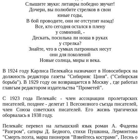
Слышите звуки: литавры победно звучат!
Дочери, вы полюбите стрелков в свои
юные годы,
В бой проводите, они не отступят назад!
Все, кто сегодня остался в плену
у сомнений, -
Дескать, посильна ли ноша в руках
у стрелка?
Знайте, что в сумках патронных несут
они для поколений
Новые солнца, миры и века.
В 1924 году Карлиса Пелекайса назначают в Новосибирск на
должность редактора газеты "Сибирияс Циня". ("Сибирская
борьба"). В 1929 году он возвращается в Москву , где работал
главгым редактором издательства "Прометей".
С 1923 года Пелекайс - член ассоциации пролетарских
писателей, позднее - делегат 1 Всесоюзного съезда писателей,
член Союза советских писателей. Его жизнь трагически
оборвалась в 1938 году.
Пелекайс перевел на латышский язык роман А. Фадеева
"Разгром", сатиры Д. Бедного, стихи Пушкина, Лермонтова
"Смерть поэта, марш пионеров "Взвейтесь кострами", Песнь о