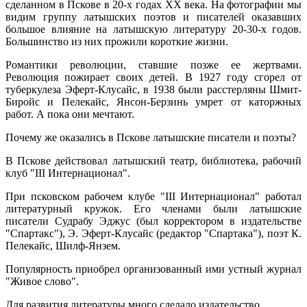
сделанном в Пскове в 20-х годах ХХ века. На фотографии мы
видим группу латышских поэтов и писателей оказавших
большое влияние на латышскую литературу 20-30-х годов.
Большинство из них прожили короткие жизни.
Романтики революции, ставшие позже ее жертвами.
Революция пожирает своих детей. В 1927 году сгорел от
туберкулеза Эферт-Клусайс, в 1938 были расстерляны Шмит-
Биройс и Пелекайс, Янсон-Берзинь умрет от каторжных
работ. А пока они мечтают.
Почему же оказались в Пскове латышские писатели и поэты?
В Пскове действовал латышский театр, библиотека, рабочий
клуб "III Интернационал".
При псковском рабочем клубе "III Интернационал" работал
литературный кружок. Его членами были латышские
писатели Судрабу Эджус (был корректором в издательстве
"Спартакс"), Э. Эферт-Клусайс (редактор "Спартака"), поэт К.
Пелекайс, Шилф-Янзем.
Популярность приобрел организованный ими устный журнал
"Живое слово".
Для развития литературы много сделало издательство