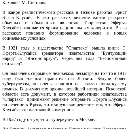
Каховке" М. Светлова.
В жанре реалистического рассказа в Пскове работал Эрнст
Эферт-Клусайс. В его рассказах величие жизни раскрыто
обычных и обыденных явлениях. Творчество Эферта-
Клусайса отличается ярким национальным колоритом. В его
рассказах показано формирование человека в новых
социальных условиях.
В 1921 году в издательстве "Спартакс" вышла книга Э.
Эферта-Клусайса (редактора издательства) "Бунтующий
народ" и "Янсонс-Браун". Через два года "Беспокойный
скиталец".
Он был очень скромным человеком, несмотря на то что в 1917
году был членом правительства Латвии. Будучи болен
туберкулезом, он очень сердился на всякую попытку ему
помочь. В документах архива новейшей истории Псковской
области есть документ, в котором работники издательства
"Спартакс" принимают решение отправить Эферта-Клусайса
на лечение в Крым, мотивируя свое решение тем, что Эферт-
Клусайс- это настоящий коммунист.
В 1927 году он умрет от туберкулеза в Москве.