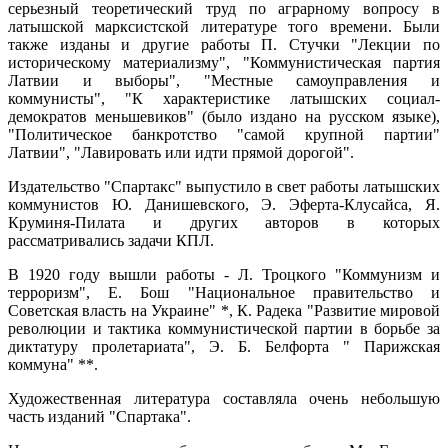
серьезный теоретический труд по аграрному вопросу в
латышской марксистской литературе того времени. Были
также изданы и другие работы П. Стучки "Лекции по
историческому материализму", "Коммунистическая партия
Латвии и выборы", "Местные самоуправления и
коммунисты", "К характеристике латышских социал-
демократов меньшевиков" (было издано на русском языке),
"Политическое банкротство "самой крупной партии"
Латвии", "Лавировать или идти прямой дорогой".
Издательство "Спартакс" выпустило в свет работы латышских
коммунистов Ю. Данишевского, Э. Эферта-Клусайса, Я.
Круминя-Пилата и других авторов в которых
рассматривались задачи КПЛ.
В 1920 году вышли работы - Л. Троцкого "Коммунизм и
терроризм", Е. Бош "Национальное правительство и
Советская власть на Украине" *, К. Радека "Развитие мировой
революции и тактика коммунистической партии в борьбе за
диктатуру пролетариата", Э. Б. Белфорта " Парижская
коммуна" **.
Художественная литература составляла очень небольшую
часть изданий "Спартака".