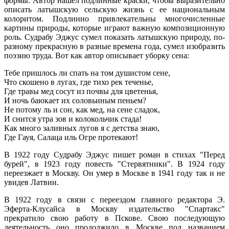
формы. Автор нашел подлинные краски, чтобы выразительно
описать латышскую сельскую жизнь с ее национальным
колоритом. Подлинно привлекательны многочисленные
картины природы, которые играют важную композиционную
роль. Судрабу Эджус сумел показать латышскую природу, по-
разному прекрасную в разные времена года, сумел изобразить
поэзию труда. Вот как автор описывает уборку сена:
Тебе пришлось ли спать на том душистом сене,
Что скошено в лугах, где тихо рек теченье,
Где травы мед сосут из почвы для цветенья,
И ночь баюкает их соловьиным пеньем?
Не потому ль и сон, как мед, на сене сладок,
И снится утра зов и колокольчик стада!
Как много заливных лугов я с детства знаю,
Где Гауя, Салаца иль Огре протекают!
В 1922 году Судрабу Эджус пишет роман в стихах "Перед
бурей", в 1923 году повесть "Стервятники". В 1924 году
переезжает в Москву. Он умер в Москве в 1941 году так и не
увидев Латвии.
В 1922 году в связи с переездом главного редактора Э.
Эферта-Клусайса в Москву издательство "Спартакс"
прекратило свою работу в Пскове. Свою последующую
деятельность оно продолжило в Москве под названием