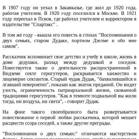
В 1907 году он уехал в Закавказье, где жил до 1920 года,
работая учителем. В 1920 году поселился в Москве. В 1921
году переехал в Псков, где работал учителем и корректором в
издательстве "Спартакс" .
В том же году - вышла его повесть в стихах "Воспоминания о
двух семьях, старом Дудаке, портном Дзелме и обо мне
самом".
Рассказчик вспоминает свое детство и учебу в школе, жизнь в
доме дедушки, разлад между дедушкой и соседом.
Повествуется также о деятельности распространенной в
Видземе секте гернгутеров, раскрывается ханжество и
лицемерие сектантов. Старый чудак Дудак, "бахвалившийся и
лгавший невероятно", показан как знаток преданий. Он видит
узость, ограниченность патриархальной жизни, скованной
традициями гернгутеров. "Как в темноте подвальной вы жили
тогда, ни воздуха, ни света", - говорит Дудак.
На фоне такого своеобразного быта развертывается
повествование о первой любви рассказчика, которой мешает
расцвести ссора соседей, а также другие преграды.
"Воспоминания о двух семьях:" отличаются мастерством