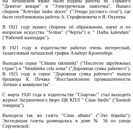
На латышском языке были изданы работы М. Горького
"Девятое января" и "Электрическая лампочка". Вышел
сборник "Krievijas lauku skices" ("Этюды русского села"), где
были опубликованы работы А. Серафимовича и Я. Окунева.
В 1921 году вышел сборник об образовании, науке и по
вопросам искусства "Svitras" ("Черты") и " Darba kalendars"
("Рабочий календарь").
В 1921 году в издательстве работал очень интересный,
талантливый латышский график Альберт Кроненберг.
Выходила серия "Cittautu rakstnieki" ("Писатели зарубежных
стран") и "Stradnieku cela soma" ("Дорожная сумка рабочего").
В 1921 году в серии "Дорожная сумка рабочего" вышла
брошюра К. Печака "Восстановление промышленности
Латвии и коммунисты".
С марта 1920 года в издательстве "Спартакс" стал выходить
журнал Заграничного бюро ЦК КПЛ " Cinas biedrs" ("Боевой
товарищ").
Выходила так же газета "Cinas atbalss" ("Эхо борьбы").
Экспедиция газеты размещалась в доме № 56 по улице
Сергиевской.