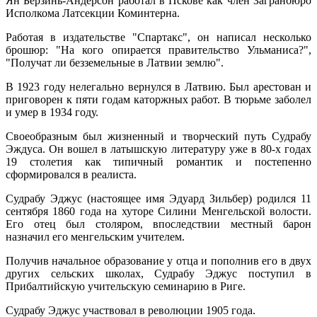
Ян Берзинь-Андерсон работал в Пскове как член Загранбюро
Исполкома Латсекции Коминтерна.
Работая в издательстве "Спартакс", он написал несколько
брошюр: "На кого опирается правительство Ульманиса?",
"Получат ли безземельные в Латвии землю".
В 1923 году нелегально вернулся в Латвию. Был арестован и
приговорен к пяти годам каторжных работ. В тюрьме заболел
и умер в 1934 году.
Своеобразным был жизненный и творческий путь Судрабу
Эждуса. Он вошел в латышскую литературу уже в 80-х годах
19 столетия как типичный романтик и постепенно
сформировался в реалиста.
Судрабу Эджус (настоящее имя Эдуард Зильбер) родился 11
сентября 1860 года на хуторе Силини Менгельской волости.
Его отец был столяром, впоследствии местный барон
назначил его менгельским учителем.
Получив начальное образование у отца и пополнив его в двух
других сельских школах, Судрабу Эджус поступил в
Прибалтийскую учительскую семинарию в Риге.
Судрабу Эджус участвовал в революции 1905 года.