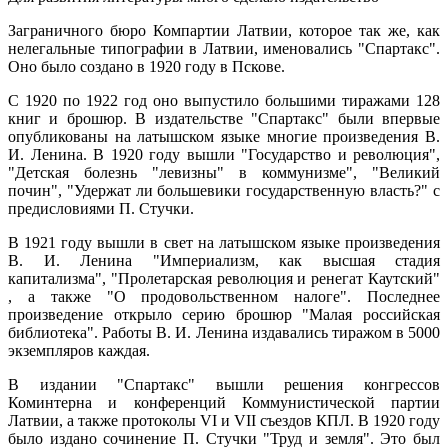
Заграничного бюро Компартии Латвии, которое так же, как
нелегальные типографии в Латвии, именовались "Спартакс".
Оно было создано в 1920 году в Пскове.
С 1920 по 1922 год оно выпустило большими тиражами 128
книг и брошюр. В издательстве "Спартакс" были впервые
опубликованы на латышском языке многие произведения В.
И. Ленина. В 1920 году вышли "Государство и революция",
"Детская болезнь "левизны" в коммунизме", "Великий
почин", "Удержат ли большевики государственную власть?" с
предисловиями П. Стучки.
В 1921 году вышли в свет на латышском языке произведения
В. И. Ленина "Империализм, как высшая стадия
капитализма", "Пролетарская революция и ренегат Каутский"
, а также "О продовольственном налоге". Последнее
произведение открыло серию брошюр "Малая российская
библиотека". Работы В. И. Ленина издавались тиражом в 5000
экземпляров каждая.
В издании "Спартакс" вышли решения конгрессов
Коминтерна и конференций Коммунистической партии
Латвии, а также протоколы VI и VII съездов КПЛ. В 1920 году
было издано сочинение П. Стучки "Труд и земля". Это был