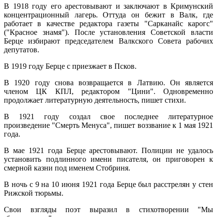
В 1918 году его арестовывают и заключают в Кримунский
концентрационный лагерь. Оттуда он бежит в Валк, где
работает в качестве редактора газеты "Сарканайс карогс"
("Красное знамя"). После установления Советской власти
Берце избирают председателем Валкского Совета рабочих
депутатов.
В 1919 году Берце с приезжает в Псков.
В 1920 году снова возвращается в Латвию. Он является
членом ЦК КПЛ, редактором "Цини". Одновременно
продолжает литературную деятельность, пишет стихи.
В 1921 году создал свое последнее литературное
произведение "Смерть Менуса", пишет воззвание к 1 мая 1921
года.
В мае 1921 года Берце арестовывают. Полиции не удалось
установить подлинного имени писателя, он приговорен к
смерной казни под именем Стобриня.
В ночь с 9 на 10 июня 1921 года Берце был расстрелян у стен
Рижской тюрьмы.
Свои взгляды поэт выразил в стихотворении "Мы