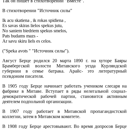
Так он пишет в стихотворении "Вместе".
В стихотворении "Источник силы"
Ik acu skatiena , ik rokas spidiena ,
Es savas skiras lielos spekus jutu,
No saniem biedriem spekus smelos,
Pats budams mazs -
Ar savu skiru liels es celos.
("Speka avots " "Источник силы").
Август Берце родился 20 марта 1890 г. на хуторе Баяры
Брамбергской волости Митавского уезда Курляндской
губернии в семье батрака. Арайс- это литературный
псевдоним писателя.
В 1905 году Берце начинает работать учеником слесаря на
фабрике в Митаве. Вступает в ряды нелегальной социал-
демократической рабочей партии, становится активным
деятелем подпольной организации.
В 1907 году работает в Митавской пропагандистской
коллегии, затем в Митавском комитете.
В 1908 году Берце арестовывают. Во время допросов Берце