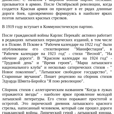
призывается в армию. После Октябрьской революции, когда
создается Красная армия он приходит в ее рядах длинные
дороги боев, одновременно формируясь в наиболее ярких
поэтов латышских красных стрелков.
В 1919 году вступает в Коммунистическую партию.
После гражданской войны Карлис Перекайс активно работает
в редакциях латышских периодических изданий, в том числе
и в Пскове. В Пскове в "Рабочем календаре на 1922 год" были
опубликованы его стихотворение "Манифестация", в
"Рабочем календаре на 1923 год" - стихи "Весной", "На
обочине дороги". В "Красном календаре на 1924 год" -
"Трудовой день" и "Время героев", "Марш латышского
национального клуба" и несколько сатирических стихов - "
Новое поколение", "Латышское свободное государство", "
Старинные звучания". Пишет рецензию на сборник стихов
Эдуарда Шмита-Биройса "Я пою революцию".
Сборник стихов с аллегорическим названием "Когда в лужах
отражаются звезды" - наиболее яркое проявление молодой
латышской литературы. Его стихи поражают простотой и
остротой. Это лирический дневник латышского красного
стрелка, написанный человеком, который сам прошел дороги
гражданской войны. Лирический герой - латышский юноша,