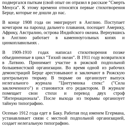
подвергался пыткам (свой опыт он отразил в рассказе "Смерть
Менуса". К этому времени относятся первые стихотворения
Берце, которые не дошли до нас.
В конце 1908 года он эмигрирует в Англию. Поступает
кочегаром на пароход дальнего плавания, посещает Америку,
Африку, Австралию, острова Индийского океана. Вернувшись
в Англию работает в каменноугольных копях и
цинкоплавильнях .
В 1909-1910 годах написал стихотворения позже
объединенные в цикл "Тихий океан". В 1911 году возвратился
в Латвию. Принимает участие в рижской подпольной
большевистской организации. Во время одной из рабочих
демонстраций Берце арестовывают и заключают в Рижскую
центральную тюрьму. В тюрьме он организует выпуск
нелегального журнала "Циетумника спекс" ("Сила
заключенного") и становится его редактором. В журнале
помещает свои стихи и перевод двух строф
"Интернационала". После выхода из тюрьмы организует
тайную типографию.
Осенью 1912 года едет в Баку. Работая под именем Егермана,
устанавливает связи с местной подпольной организацией,
создает нелегальную типографию.