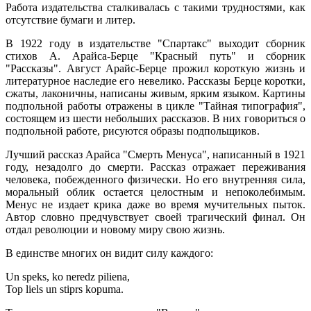
Работа издательства сталкивалась с такими трудностями, как
отсутствие бумаги и литер.
В 1922 году в издательстве "Спартакс" выходит сборник
стихов А. Арайса-Берце "Красный путь" и сборник
"Рассказы". Август Арайс-Берце прожил короткую жизнь и
литературное наследие его невелико. Рассказы Берце коротки,
сжаты, лаконичны, написаны живым, ярким языком. Картины
подпольной работы отражены в цикле "Тайная типография",
состоящем из шести небольших рассказов. В них говориться о
подпольной работе, рисуются образы подпольщиков.
Лучший рассказ Арайса "Смерть Менуса", написанный в 1921
году, незадолго до смерти. Рассказ отражает переживания
человека, побежденного физически. Но его внутренняя сила,
моральный облик остается целостным и непоколебимым.
Менус не издает крика даже во время мучительных пыток.
Автор словно предчувствует своей трагический финал. Он
отдал революции и новому миру свою жизнь.
В единстве многих он видит силу каждого:
Un speks, ko neredz piliena,
Top liels un stiprs kopuma.