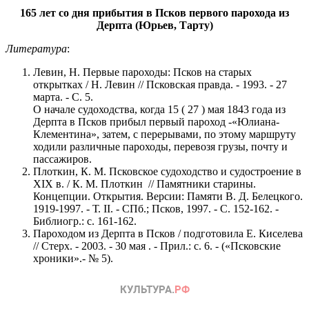
165 лет со дня прибытия в Псков первого парохода из
Дерпта (Юрьев, Тарту)
Литература
:
Левин, Н. Первые пароходы: Псков на старых
открытках / Н. Левин // Псковская правда. - 1993. - 27
марта. - С. 5.
О начале судоходства, когда 15 ( 27 ) мая 1843 года из
Дерпта в Псков прибыл первый пароход -«Юлиана-
Клементина», затем, с перерывами, по этому маршруту
ходили различные пароходы, перевозя грузы, почту и
пассажиров.
Плоткин, К. М. Псковское судоходство и судостроение в
XIX в. / К. М. Плоткин // Памятники старины.
Концепции. Открытия. Версии: Памяти В. Д. Белецкого.
1919-1997. - Т. II. - СПб.; Псков, 1997. - С. 152-162. -
Библиогр.: с. 161-162.
Пароходом из Дерпта в Псков / подготовила Е. Киселева
// Стерх. - 2003. - 30 мая . - Прил.: с. 6. - («Псковские
хроники».- № 5).