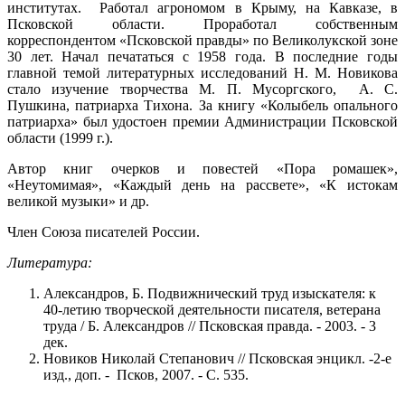
институтах. Работал агрономом в Крыму, на Кавказе, в
Псковской области. Проработал собственным
корреспондентом «Псковской правды» по Великолукской зоне
30 лет. Начал печататься с 1958 года. В последние годы
главной темой литературных исследований Н. М. Новикова
стало изучение творчества М. П. Мусоргского, А. С.
Пушкина, патриарха Тихона. За книгу «Колыбель опального
патриарха» был удостоен премии Администрации Псковской
области (1999 г.).
Автор книг очерков и повестей «Пора ромашек»,
«Неутомимая», «Каждый день на рассвете», «К истокам
великой музыки» и др.
Член Союза писателей России.
Литература:
Александров, Б. Подвижнический труд изыскателя: к
40-летию творческой деятельности писателя, ветерана
труда / Б. Александров // Псковская правда. - 2003. - 3
дек.
Новиков Николай Степанович // Псковская энцикл. -2-е
изд., доп. - Псков, 2007. - С. 535.