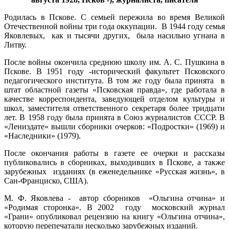
Родилась в Пскове. С семьей пережила во время Великой
Отечественной войны три года оккупации. В 1944 году семья
Яковлевых, как и тысячи других, была насильно угнана в
Литву.
После войны окончила среднюю школу им. А. С. Пушкина в
Пскове. В 1951 году -исторический факультет Псковского
педагогического института. В том же году была принята в
штат областной газеты «Псковская правда», где работала в
качестве корреспондента, заведующей отделом культуры и
школ, заместителя ответственного секретаря более тридцати
лет. В 1958 году была принята в Союз журналистов СССР. В
«Лениздате» вышли сборники очерков: «Подростки» (1969) и
«Наследники» (1979).
После окончания работы в газете ее очерки и рассказы
публиковались в сборниках, выходивших в Пскове, а также
зарубежных изданиях (в еженедельнике «Русская жизнь», в
Сан-Франциско, США).
М. Ф. Яковлева - автор сборников «Ольгина отчина» и
«Родимая сторонка». В 2002 году московский журнал
«Грани» опубликовал рецензию на книгу «Ольгина отчина»,
которую перепечатали несколько зарубежных изданий.