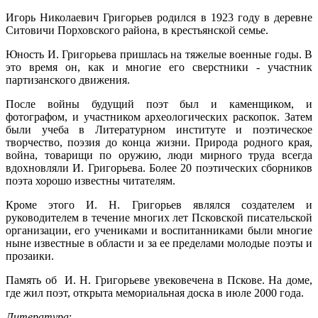
Игорь Николаевич Григорьев родился в 1923 году в деревне
Ситовичи Порховского района, в крестьянской семье.
Юность И. Григорьева пришлась на тяжелые военные годы. В
это время он, как и многие его сверстники - участник
партизанского движения.
После войны будущий поэт был и каменщиком, и
фотографом, и участником археологических раскопок. Затем
были учеба в Литературном институте и поэтическое
творчество, поэзия до конца жизни. Природа родного края,
война, товарищи по оружию, люди мирного труда всегда
вдохновляли И. Григорьева. Более 20 поэтических сборников
поэта хорошо известны читателям.
Кроме этого И. Н. Григорьев являлся создателем и
руководителем в течение многих лет Псковской писательской
организации, его учениками и воспитанниками были многие
ныне известные в области и за ее пределами молодые поэты и
прозаики.
Память об И. Н. Григорьеве увековечена в Пскове. На доме,
где жил поэт, открыта мемориальная доска в июле 2000 года.
Литература
: