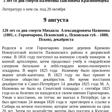
5 лет со дня смерти Валентина Павловича Краснопевцева
Литературу о нем см. под 20 октября
9 августа
120 лет со дня смерти Михаила Александровича Назимова
(1801, с. Горончарово, Псковский у., Псковская губ. - 1888,
Псков), декабриста
Родился в селе Горончарово (ныне деревня Крюково
Новоуситской волости Палкинского района в дворянской
семье. В 1816 году поступил на военную службу юнкером в
конной артиллерии, затем продолжил учебу в гвардейском
саперном батальоне и лейб-гвардии конно-пионерного
эскадрона. В марте 1825 года Назимову было присвоено
звание штабс-капитана. В 1823 году он был принят в
Северное общество декабристов. Во время восстания
декабристов в Санкт-Петербурге 14 декабря 1825 года М. А.
Назимова не было на Сенатской площади: с сентября 1825
года из-за болезни он находился в своем имении Горончарово.
Узнав о восстании, он тотчас же выехал в Петербург, где и
был арестован 24 января 1826 года и приговорен к ссылке в
Сибирь на вечное поселение, которое затем заменили на срок
20 лет. Затем по ходатайству матери был поселен в Кургане,