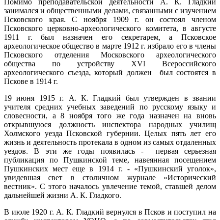
Помимо преподавательской деятельности А. К. Гладкий
занимался и общественными делами, связанными с изучением
Псковского края. С ноября 1909 г. он состоял членом
Псковского церковно-археологического комитета, в августе
1911 г. был назначен его секретарем, а Псковское
археологическое общество в марте 1912 г. избрало его в члены
Псковского отделения Московского археологического
общества по устройству XVI Всероссийского
археологического съезда, который должен был состоятся в
Пскове в 1914 г.
19 июня 1915 г. А. К. Гладкий был утвержден в звании
учителя средних учебных заведений по русскому языку и
словесности, а 8 ноября того же года назначен на вновь
открывшуюся должность инспектора народных училищ
Холмского уезда Псковской губернии. Целых пять лет его
жизнь и деятельность протекала в одном из самых отдаленных
уездов. В эти же годы появилась - первая серьезная
публикация по Пушкинской теме, навеянная посещением
Пушкинских мест еще в 1914 г. - «Пушкинский уголок»,
увидевшая свет в столичном журнале «Исторический
вестник». С этого началось увлечение темой, ставшей делом
дальнейшей жизни А. К. Гладкого.
В июле 1920 г. А. К. Гладкий вернулся в Псков и поступил на