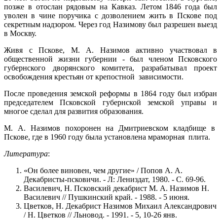
позже в отослан рядовым на Кавказ. Летом 1846 года был
уволен в чине поручика с дозволением жить в Пскове под
секретным надзором. Через год Назимову был разрешен выезд
в Москву.
Живя с Пскове, М. А. Назимов активно участвовал в
общественной жизни губернии - был членом Псковского
губернского дворянского комитета, разрабатывал проект
освобождения крестьян от крепостной зависимости.
После проведения земской реформы в 1864 году был избран
председателем Псковской губернской земской управы и
многое сделал для развития образования.
М. А. Назимов похоронен на Дмитриевском кладбище в
Пскове, где в 1960 году была установлена мраморная плита.
Литература
:
«Он более виновен, чем другие» / Попов А. А.
Декабристы-псковичи. - Л: Лениздат, 1980. - С. 69-96.
Василевич, Н. Псковский декабрист М. А. Назимов Н.
Василевич // Пушкинский край. - 1988. - 5 июня.
Цветков, Н. Декабрист Назимов Михаил Александрович
/ Н. Цветков // Льновод. - 1991. - 5, 10-26 янв.