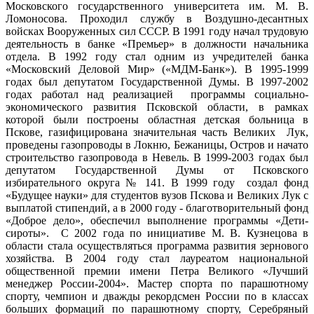
Московского государственного университета им. М. В.
Ломоносова. Проходил службу в Воздушно-десантных
войсках Вооруженных сил СССР. В 1991 году начал трудовую
деятельность в банке «Премьер» в должности начальника
отдела. В 1992 году стал одним из учредителей банка
«Московский Деловой Мир» («МДМ-Банк»). В 1995-1999
годах был депутатом Государственной Думы. В 1997-2002
годах работал над реализацией программы социально-
экономического развития Псковской области, в рамках
которой были построены областная детская больница в
Пскове, газифицирована значительная часть Великих Лук,
проведены газопроводы в Локню, Бежаницы, Остров и начато
строительство газопровода в Невель. В 1999-2003 годах был
депутатом Государственной Думы от Псковского
избирательного округа № 141. В 1999 году создал фонд
«Будущее науки» для студентов вузов Пскова и Великих Лук с
выплатой стипендий, а в 2000 году - благотворительный фонд
«Доброе дело», обеспечил выполнение программы «Дети-
сироты». С 2002 года по инициативе М. В. Кузнецова в
области стала осуществляться программа развития зернового
хозяйства. В 2004 году стал лауреатом национальной
общественной премии имени Петра Великого «Лучший
менеджер России-2004». Мастер спорта по парашютному
спорту, чемпион и дважды рекордсмен России по в классах
больших формаций по парашютному спорту, Серебряный