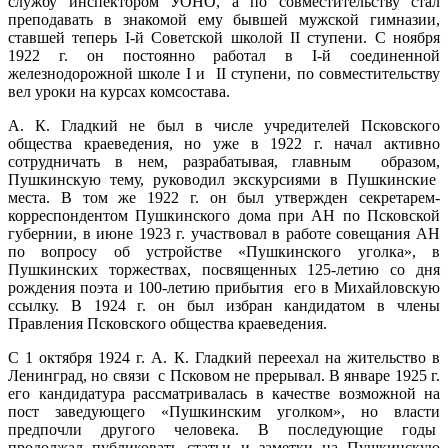
службу инспектором УОНО, а по совместительству стал
преподавать в знакомой ему бывшей мужской гимназии,
ставшей теперь I-й Советской школой II ступени. С ноября
1922 г. он постоянно работал в I-й соединенной
железнодорожной школе I и II ступени, по совместительству
вел уроки на курсах комсостава.
А. К. Гладкий не был в числе учредителей Псковского
общества краеведения, но уже в 1922 г. начал активно
сотрудничать в нем, разрабатывая, главным образом,
Пушкинскую тему, руководил экскурсиями в Пушкинские
места. В том же 1922 г. он был утвержден секретарем-
корреспондентом Пушкинского дома при АН по Псковской
губернии, в июне 1923 г. участвовал в работе совещания АН
по вопросу об устройстве «Пушкинского уголка», в
Пушкинских торжествах, посвященных 125-летию со дня
рождения поэта и 100-летию прибытия его в Михайловскую
ссылку. В 1924 г. он был избран кандидатом в члены
Правления Псковского общества краеведения.
С 1 октября 1924 г. А. К. Гладкий переехал на жительство в
Ленинград, но связи с Псковом не прерывал. В январе 1925 г.
его кандидатура рассматривалась в качестве возможной на
пост заведующего «Пушкинским уголком», но власти
предпочли другого человека. В последующие годы
продолжал публиковать статьи и заметки на Пушкинскую