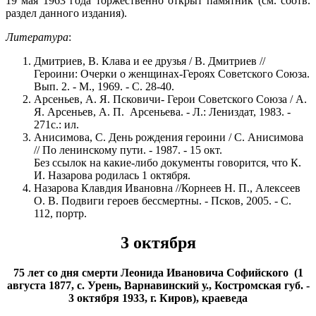
19 мая 1963 года торжественно открыт памятник (см. соотв.
раздел данного издания).
Литература
:
Дмитриев, В. Клава и ее друзья / В. Дмитриев //
Героини: Очерки о женщинах-Героях Советского Союза.
Вып. 2. - М., 1969. - С. 28-40.
Арсеньев, А. Я. Псковичи- Герои Советского Союза / А.
Я. Арсеньев, А. П. Арсеньева. - Л.: Лениздат, 1983. -
271с.: ил.
Анисимова, С. День рождения героини / С. Анисимова
// По ленинскому пути. - 1987. - 15 окт.
Без ссылок на какие-либо документы говорится, что К.
И. Назарова родилась 1 октября.
Назарова Клавдия Ивановна //Корнеев Н. П., Алексеев
О. В. Подвиги героев бессмертны. - Псков, 2005. - С.
112, портр.
3 октября
75 лет со дня смерти Леонида Ивановича Софийского
(1
августа 1877, с. Урень, Варнавинский у.,
Костромская губ. -
3 октября 1933, г. Киров), краеведа