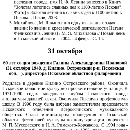
наследия города имя Н. Ф. Левина занесено в Книгу
"Золотая летопись славных дел к 1100-летию Пскова".
Фото] // Золотая летопись славных дел к 1100-летию г.
Пскова. - Псков, 2003.
Михайлова, М. Я выполнил одну из главных задач
жизни: [о жизни и краеведческой деятельности Натана
Феликсовича Левина] / М. Я. Михайлова // Новый день
в Псковской области. - 2004. - 4 февр. - С. 15.
31 октября
60 лет со дня рождения Галины Александровны Ивановой
(31 октября 1948, д. Килино, Островский р-н, Псковская
обл. - ), директора Псковской областной филармонии
Родилась в деревне Килино Островского района. Окончила
Псковское областное культурно-просветительное училище. В
1971-1990 годах заведовала клубом Псковского завода
аппаратуры дальней связи. Окончила Высшую профсоюзную
школу. В 1990 году была избрана заместителем председателя
Псковского отделения Всероссийского музыкального
общества. Стала инициатором проведения в Псковской
области фестивалей культуры по популяризации творчества
М. П. Мусоргского и Н. А. Римского-Корсакова. С 1994 года -