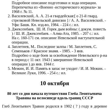
Подробное описание подготовки и хода операции.
Перепечатка из «Военно -исторического журнала» за
1968 г. № 11.
Василевский, А. А. 21-я гвардейская:[ о 21-й гвард.
стрелковой Невельской дивизии ] / А. А. Василевский. -
Уфа: Башк. Кн. изд-во, 1984. - 224 с.: ил.
Джексенбаев, Ш. И. Горек дым войны: ( докум. повесть
) / Ш. И. Джексенбаев. - Алма-Ата, 1985. - 207 с.: ил.
На с. 160-171 см. описание Невельской наступательной
операции.
Заплетнев, М.. Последние залпы / М. Заплетнев, С.
Семеньков // Красное знамя. - 1985. - 3 янв.
Подробно о ходе боев за освобождение Невельского р-на
в период с 11 окт. 1943 ( завершение Невельской
операции ) до янв. 1944 г.
Межин, И. И. Память в запас не уходит / И. И. Межин. -
Великие Луки, 1996. - 254 с.: ил.
10 октября
80 лет со дня начала путешествия Глеба Леонтьевича
Травина на велосипеде вдоль границ СССР
Глеб Леонтьевич Травин родился в 1902 ( ? ) году в деревне