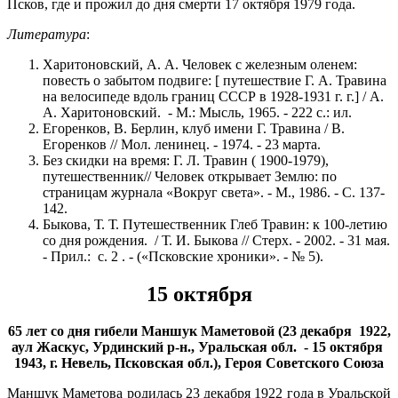
Псков, где и прожил до дня смерти 17 октября 1979 года.
Литература
:
Харитоновский, А. А. Человек с железным оленем:
повесть о забытом подвиге: [ путешествие Г. А. Травина
на велосипеде вдоль границ СССР в 1928-1931 г. г.] / А.
А. Харитоновский. - М.: Мысль, 1965. - 222 с.: ил.
Егоренков, В. Берлин, клуб имени Г. Травина / В.
Егоренков // Мол. ленинец. - 1974. - 23 марта.
Без скидки на время: Г. Л. Травин ( 1900-1979),
путешественник// Человек открывает Землю: по
страницам журнала «Вокруг света». - М., 1986. - С. 137-
142.
Быкова, Т. Т. Путешественник Глеб Травин: к 100-летию
со дня рождения. / Т. И. Быкова // Стерх. - 2002. - 31 мая.
- Прил.: с. 2 . - («Псковские хроники». - № 5).
15 октября
65 лет со дня гибели Маншук Маметовой (23 декабря 1922,
аул Жаскус, Урдинский р-н., Уральская обл. - 15 октября
1943, г. Невель, Псковская обл.), Героя Советского Союза
Маншук Маметова родилась 23 декабря 1922 года в Уральской