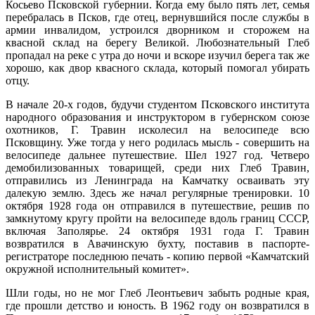
Косьево Псковской губернии. Когда ему было пять лет, семья
перебралась в Псков, где отец, вернувшийся после службы в
армии инвалидом, устроился дворником и сторожем на
квасной склад на берегу Великой. Любознательный Глеб
пропадал на реке с утра до ночи и вскоре изучил берега так же
хорошо, как двор квасного склада, который помогал убирать
отцу.
В начале 20-х годов, будучи студентом Псковского института
народного образования и инструктором в губернском союзе
охотников, Г. Травин исколесил на велосипеде всю
Псковщину. Уже тогда у него родилась мысль - совершить на
велосипеде дальнее путешествие. Шел 1927 год. Четверо
демобилизованных товарищей, среди них Глеб Травин,
отправились из Ленинграда на Камчатку осваивать эту
далекую землю. Здесь же начал регулярные тренировки. 10
октября 1928 года он отправился в путешествие, решив по
замкнутому кругу пройти на велосипеде вдоль границ СССР,
включая Заполярье. 24 октября 1931 года Г. Травин
возвратился в Авачинскую бухту, поставив в паспорте-
регистраторе последнюю печать - копию первой «Камчатский
окружной исполнительный комитет».
Шли годы, но не мог Глеб Леонтьевич забыть родные края,
где прошли детство и юность. В 1962 году он возвратился в