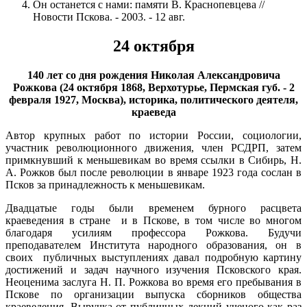
Он останется с нами: памяти В. Краснопевцева //
Новости Пскова. - 2003. - 12 авг.
24 октября
140 лет со дня рождения Николая Александровича
Рожкова
(24 октября 1868, Верхотурье, Пермская губ. - 2
февраля 1927, Москва),
историка, политического деятеля,
краеведа
Автор крупных работ по истории России, социологии,
участник революционного движения, член РСДРП, затем
примкнувший к меньшевикам во время ссылки в Сибирь, Н.
А. Рожков был после революции в январе 1923 года сослан в
Псков за принадлежность к меньшевикам.
Двадцатые годы были временем бурного расцвета
краеведения в стране и в Пскове, в том числе во многом
благодаря усилиям профессора Рожкова. Будучи
преподавателем Института народного образования, он в
своих публичных выступлениях давал подробную картину
достижений и задач научного изучения Псковского края.
Неоценима заслуга Н. П. Рожкова во время его пребывания в
Пскове по организации выпуска сборников общества
краеведения. Выручка от публичных лекций ученого как раз