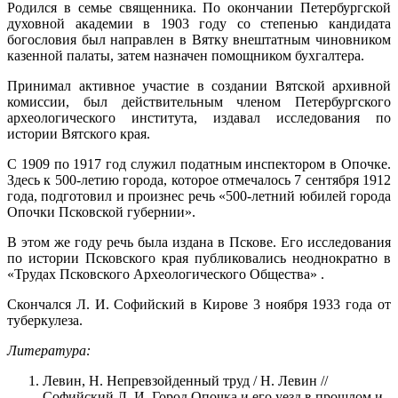
Родился в семье священника. По окончании Петер­бургской
духовной академии в 1903 году со степенью кан­дидата
богословия был направлен в Вятку внештатным чиновником
казенной палаты, затем назначен помощни­ком бухгалтера.
Принимал активное участие в создании Вятской ар­хивной
комиссии, был действительным членом Петербур­гского
археологического института, издавал исследования по
истории Вятского края.
С 1909 по 1917 год служил податным инспектором в Опочке.
Здесь к 500-летию города, которое отмечалось 7 сен­тября 1912
года, подготовил и произнес речь «500-летний юбилей города
Опочки Псковской губернии».
В этом же году речь была издана в Пскове. Его ис­следования
по истории Псковского края публиковались неоднократно в
«Трудах Псковского Археологического Об­щества» .
Скончался Л. И. Софийский в Кирове 3 ноября 1933 года от
туберкулеза.
Литература:
Левин, Н. Непревзойденный труд / Н. Левин //
Софийский Л. И. Город Опочка и его уезд в прошлом и