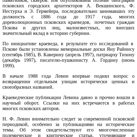
памятников, скверов. Им опубликованы полные биографии
псковских городских архитекторов А. Векшинского, Ф.
Нестурха и Э. Гермейера, последовательно занимавших эту
должность с 1886 года до 1917 года, многих
дореволюционных псковских краеведов, почетных граждан
Пскова и других лиц, малоизвестных, но внесших
значительный вклад в историю губернии.
По инициативе краеведа, в результате его исследований в
Пскове были установлены мемориальные доски Яну Райнису
(сентябрь 1985), В. Каверину (апрель 1997), патриарху Тихону
(декабрь 1997), писателю-пушкинисту А. Гордину (июнь
1999).
В начале 1988 года Левин впервые поднял вопрос о
возвращении отдельным улицам исторически ценных и
своеобразных названий.
Краеведческие публикации Левина давно и прочно вошли в
научный оборот. Ссылки на них встречаются в работах
многих псковских авторов.
Н. Ф. Левин внимательно следит за современной псковской
периодикой, особенно за публикациями на исторические
темы. Об этом свидетельствуют его многочисленные
полемические и критические статьи, уточняющие и