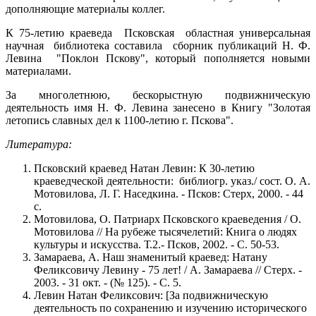
дополняющие материалы коллег.
К 75-летию краеведа Псковская областная универсальная
научная библиотека составила сборник публикаций Н. Ф.
Левина "Поклон Пскову", который пополняется новыми
материалами.
За многолетнюю, бескорыстную подвижническую
деятельность имя Н. Ф. Левина занесено в Книгу "Золотая
летопись славных дел к 1100-летию г. Пскова".
Литература:
Псковский краевед Натан Левин: К 30-летию
краеведческой деятельности: библиогр. указ./ сост. О. А.
Мотовилова, Л. Г. Наседкина. - Псков: Стерх, 2000. - 44
с.
Мотовилова, О. Патриарх Псковского краеведения / О.
Мотовилова // На рубеже тысячелетий: Книга о людях
культуры и искусства. Т.2.- Псков, 2002. - С. 50-53.
Замараева, А. Наш знаменитый краевед: Натану
Феликсовичу Левину - 75 лет! / А. Замараева // Стерх. -
2003. - 31 окт. - (№ 125). - С. 5.
Левин Натан Феликсович: [За подвижническую
деятельность по сохранению и изучению исторического