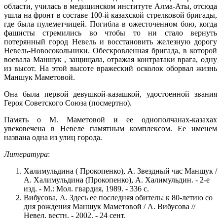
области, училась в медицинском институте Алма-Аты, отсюда
ушла на фронт в составе 100-й казахской стрелковой бригады,
где была пулеметчицей. Погибла в ожесточенном бою, когда
фашисты стремились во чтобы то ни стало вернуть
потерянный город Невель и восстановить железную дорогу
Невель-Новосокольники. Обескровленная бригада, в которой
воевала Маншук , защищала, отражая контратаки врага, одну
из высот. На этой высоте вражеский осколок оборвал жизнь
Маншук Маметовой.
Она была первой девушкой-казашкой, удостоенной звания
Героя Советского Союза (посмертно).
Память о М. Маметовой и ее однополчанах-казахах
увековечена в Невеле памятным комплексом. Ее именем
названа одна из улиц города.
Литература
:
Халимульдина ( Прокопенко), А. Звездный час Маншук /
А. Халимульдина (Прокопенко), А. Халимульдин. - 2-е
изд. - М.: Мол. гвардия, 1989. - 336 с.
Вибусова, А. Здесь ее последняя обитель: к 80-летию со
дня рождения Маншук Маметовой / А. Вибусова //
Невел. вестн. - 2002. - 24 сент.