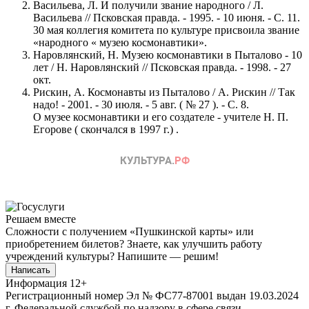
Васильева, Л. И получили звание народного / Л.
Васильева // Псковская правда. - 1995. - 10 июня. - С. 11.
30 мая коллегия комитета по культуре присвоила звание
«народного « музею космонавтики».
Наровлянский, Н. Музею космонавтики в Пыталово - 10
лет / Н. Наровлянский // Псковская правда. - 1998. - 27
окт.
Рискин, А. Космонавты из Пыталово / А. Рискин // Так
надо! - 2001. - 30 июля. - 5 авг. ( № 27 ). - С. 8.
О музее космонавтики и его создателе - учителе Н. П.
Егорове ( скончался в 1997 г.) .
Решаем вместе
Сложности с получением «Пушкинской карты» или
приобретением билетов? Знаете, как улучшить работу
учреждений культуры?
Напишите — решим!
Написать
Информация
12+
Регистрационный номер Эл № ФС77-87001 выдан 19.03.2024
г. Федеральной службой по надзору в сфере связи,