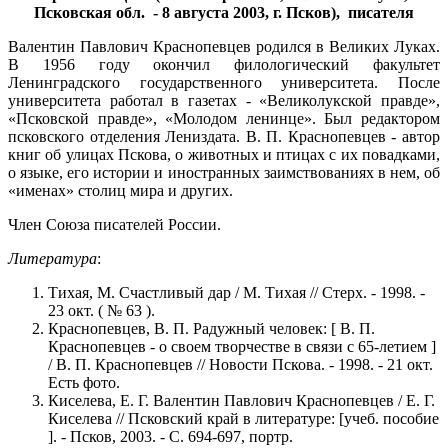
Псковская обл. - 8 августа 2003, г. Псков), писателя
Валентин Павлович Краснопевцев родился в Великих Луках.
В 1956 году окончил филологический факультет
Ленинградского государственного университета. После
университета работал в газетах - «Великолукской правде»,
«Псковской правде», «Молодом ленинце». Был редактором
псковского отделения Лениздата. В. П. Краснопевцев - автор
книг об улицах Пскова, о животных и птицах с их повадками,
о языке, его истории и иностранных заимствованиях в нем, об
«именах» столиц мира и других.
Член Союза писателей России.
Литература
:
Тихая, М. Счастливый дар / М. Тихая // Стерх. - 1998. -
23 окт. ( № 63 ).
Краснопевцев, В. П. Радужный человек: [ В. П.
Краснопевцев - о своем творчестве в связи с 65-летием ]
/ В. П. Краснопевцев // Новости Пскова. - 1998. - 21 окт.
Есть фото.
Киселева, Е. Г. Валентин Павлович Краснопевцев / Е. Г.
Киселева // Псковский край в литературе: [учеб. пособие
]. - Псков, 2003. - С. 694-697, портр.