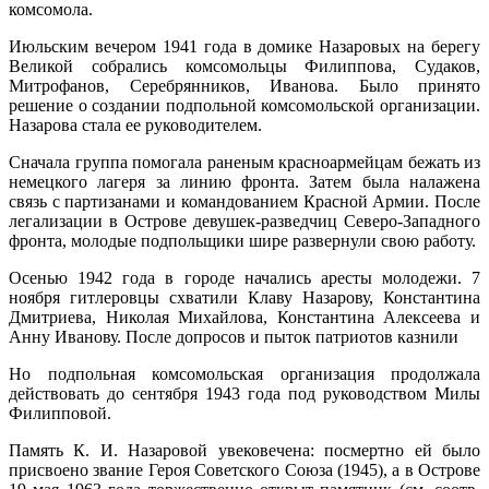
комсомола.
Июльским вечером 1941 года в домике Назаровых на берегу
Великой собрались комсомольцы Филиппова, Судаков,
Митрофанов, Серебрянников, Иванова. Было принято
решение о создании подпольной комсомольской организации.
Назарова стала ее руководителем.
Сначала группа помогала раненым красноармейцам бежать из
немецкого лагеря за линию фронта. Затем была налажена
связь с партизанами и командованием Красной Армии. После
легализации в Острове девушек-разведчиц Северо-Западного
фронта, молодые подпольщики шире развернули свою работу.
Осенью 1942 года в городе начались аресты молодежи. 7
ноября гитлеровцы схватили Клаву Назарову, Константина
Дмитриева, Николая Михайлова, Константина Алексеева и
Анну Иванову. После допросов и пыток патриотов казнили
Но подпольная комсомольская организация продолжала
действовать до сентября 1943 года под руководством Милы
Филипповой.
Память К. И. Назаровой увековечена: посмертно ей было
присвоено звание Героя Советского Союза (1945), а в Острове