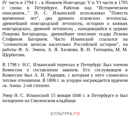
IV часть в 1794 г. - в Нижнем Новгороде; V и VI части в 1795
г. снова в Петербурге. Работая над "Историческим
описанием..." Н. С. Ильинский использовал "Повесть
временных лет", два древних псковских летописца,
древнейший новгородский летописец, историю о князьях
новгородских, древний летописец , находившийся в церкви
Покрова Богородицы, древнейшее описание осады Пскова
Стефаном Баторием. Часто Ильинский ссылался на
"сочинителя записок касательно Российской истории", на
работы Ф. А. Эмина, А. Я. Хилкова, В. Н. Татищева, М. М.
Щербатова.
В 1798 г. Н.С. Ильинский переехал в Петербург. Был членом
Комиссии о составлении законов. Его сослуживцем в
Комиссии был А. Н. Радищев, с которым у него сложились
теплые отношения. В 1806 г. за усердие награждается орденом
св. Анны 2-ой степени.
Умер Н. С. Ильинский 15 января 1846 г. в Петербурге и был
похоронен на Смоленском кладбище.