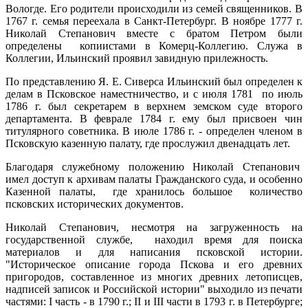
Вологде. Его родители происходили из семей священников. В
1767 г. семья переехала в Санкт-Петербург. В ноябре 1777 г.
Николай Степанович вместе с братом Петром были
определены копиистами в Комерц-Коллегию. Служа в
Коллегии, Ильинский проявил завидную прилежность.
По представлению Я. Е. Сиверса Ильинский был определен к
делам в Псковское наместничество, и с июля 1781 по июль
1786 г. был секретарем в верхнем земском суде второго
департамента. В феврале 1784 г. ему был присвоен чин
титулярного советника. В июле 1786 г. - определен членом в
Псковскую казенную палату, где прослужил двенадцать лет.
Благодаря служебному положению Николай Степанович
имел доступ к архивам палаты Гражданского суда, и особенно
Казенной палаты, где хранилось большое количество
псковских исторических документов.
Николай Степанович, несмотря на загруженность на
государственной службе, находил время для поиска
материалов и для написания псковской истории.
"Историческое описание города Пскова и его древних
пригородов, составленное из многих древних летописцев,
надписей записок и Российской истории" выходило из печати
частями: I часть - в 1790 г.; II и III части в 1793 г. в Петербурге;