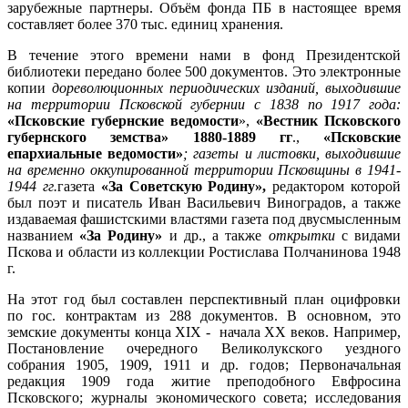
зарубежные партнеры. Объём фонда ПБ в настоящее время
составляет более 370 тыс. единиц хранения.
В течение этого времени нами в фонд Президентской
библиотеки передано более 500 документов. Это электронные
копии
дореволюционных периодических изданий, выходившие
на территории Псковской губернии с 1838 по 1917 года:
«Псковские губернские ведомости
»,
«Вестник Псковского
губернского земства» 1880-1889 гг
.,
«Псковские
епархиальные ведомости»
; газеты и листовки, выходившие
на временно оккупированной территории Псковщины в 1941-
1944 гг.
газета
«За Советскую Родину»,
редактором которой
был поэт и писатель Иван Васильевич Виноградов, а также
издаваемая фашистскими властями газета под двусмысленным
названием
«За Родину»
и др., а также
открытки
с видами
Пскова и области из коллекции Ростислава Полчанинова 1948
г.
На этот год был составлен перспективный план оцифровки
по гос. контрактам из 288 документов. В основном, это
земские документы конца XIX - начала XX веков. Например,
Постановление очередного Великолукского уездного
собрания 1905, 1909, 1911 и др. годов; Первоначальная
редакция 1909 года житие преподобного Евфросина
Псковского; журналы экономического совета; исследования