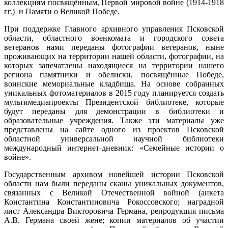
коллекциям посвящённым, Первой мировой войне (1914-1918
гг.) и Памяти о Великой Победе.
При поддержке Главного архивного управления Псковской
области, областного военкомата и городского совета
ветеранов нами переданы фотографии ветеранов, ныне
проживающих на территории нашей области, фотографии, на
которых запечатлены находящиеся на территории нашего
региона памятники и обелиски, посвящённые Победе,
воинские мемориальные кладбища. На основе собранных
уникальных фотоматериалов в 2015 году планируется создать
мультимедиапроекты Президентской библиотеке, которые
будут переданы для демонстрации в библиотеки и
образовательные учреждения. Также эти материалы уже
представлены на сайте одного из проектов Псковской
областной универсальной научной библиотеки
международный интернет-дневник: «Семейные истории о
войне».
Государственным архивом новейшей истории Псковской
области нам были переданы сканы уникальных документов,
связанных с Великой Отечественной войной (анкета
Константина Константиновича Рокоссовского; наградной
лист Александра Викторовича Германа, репродукция письма
А.В. Германа своей жене; копии материалов об участии