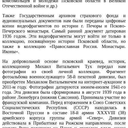
комсомольцев и молодёжи Псковской области в Великой
Отечественной войне и др.)
Также Государственным архивом страхового фонда и
аудиовизуальных документов нам были переданы цифровые
копии видеофрагментов по истории г. Печоры и Псково-
Печерского монастыря. Самый ранний документ датирован
1936 годом. Эти видеофрагменты могут войти не только в
коллекцию, посвящённую истории Псковской области, но
также в коллекцию «Православная Россия. Монастыри.
Иконы».
На добровольной основе псковский краевед, историк,
коллекционер Михаил Витальевич Тух передал нам
фотографии из своей личной коллекции. Фрагмент
фотоальбома военнослужащего 58-й пехотной дивизии, был
приобретен Михаилом Витальевичем на интернет-аукционе в
2011-м году. Фотографии датируются июнем-июлем 1941-го
года. Эта дивизия была сформирована в августе 1939 года в
районе Люнебурга (нижняя Саксония). Принимала участие во
французской компании. Перед вторжением в Союз Советских
Социалистических Республик (СССР) находилась в
Восточной Пруссии в составе 18-й армии XXXVIII (38)
армейского корпуса группы армий «Север». Дивизия
действовала в Прибалтике на Рижском направлении, после