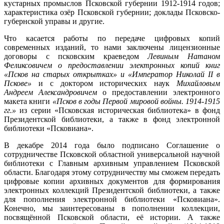
кустарных промыслов Псковской губернии 1912-1914 годов;
характеристика озёр Псковской губернии; доклады Псковско-
губернской управы и другие.
Что касается работы по передаче цифровых копий
современных изданий, то нами заключены лицензионные
договоры с псковским краеведом
Левиным Натаном
Феликсовичем о предоставлении электронных копий книг
«Псков на старых открытках» и «Император Николай II в
Пскове»
и с доктором исторических наук
Михайловым
Андреем Александровичем
о предоставлении электронного
макета книги
«Псков в годы Первой мировой войны. 1914-1915
гг.»
из серии «Псковская историческая библиотека» в фонд
Президентской библиотеки, а также в фонд электронной
библиотеки «Псковиана».
В декабре 2014 года было подписано Соглашение о
сотрудничестве Псковской областной универсальной научной
библиотеки с Главным архивным управлением Псковской
области. Благодаря этому сотрудничеству мы сможем передать
цифровые копии архивных документов для формирования
электронных коллекций Президентской библиотеки, а также
для пополнения электронной библиотеки «Псковиана».
Конечно, мы заинтересованы в пополнении коллекции,
посвящённой Псковской области, её истории. А также