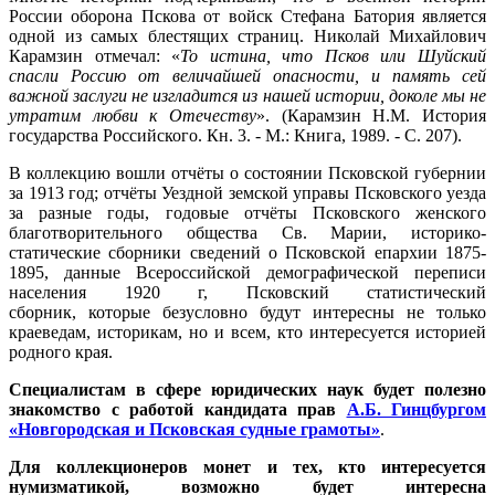
России оборона Пскова от войск Стефана Батория является
одной из самых блестящих страниц. Николай Михайлович
Карамзин отмечал: «
То истина, что Псков или Шуйский
спасли Россию от величайшей опасности, и память сей
важной заслуги не изгладится из нашей истории, доколе мы не
утратим любви к Отечеству
». (Карамзин Н.М. История
государства Российского. Кн. 3. - М.: Книга, 1989. - С. 207).
В коллекцию вошли
отчёты о состоянии Псковской губернии
за 1913 год; отчёты Уездной земской управы Псковского уезда
за разные годы, годовые отчёты Псковского женского
благотворительного общества Св. Марии, историко-
статические сборники сведений о Псковской епархии 1875-
1895, данные Всероссийской демографической переписи
населения 1920 г, Псковский статистический
сборник,
которые безусловно будут интересны не только
краеведам, историкам, но и всем, кто интересуется историей
родного края.
Специалистам в сфере юридических наук будет полезно
знакомство с работой кандидата прав
А.Б. Гинцбургом
«Новгородская и Псковская судные грамоты»
.
Для коллекционеров монет и тех, кто интересуется
нумизматикой, возможно будет интересна