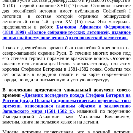
Запада Руси в составе Древнерусского и Русского государств в
X (10) – первой половине XVII (17) веков. Основное значение
для российской истории имеет публикация Софийской I
летописи, в составе которой отразился общерусский
летописный свод 1-й трети XV (15) века. Эти материалы
представлены в работе
Бычкова Афанасия Фёдоровича
(1818-1899) «Полное собрание русских летописей, изданное
по высочайшему повелению Археологической комиссии».
Псков с древнейших времен был сильнейшей крепостью на
северо-западной окраине Руси. В течение многих веков под
его стенами терпели поражение вражеские войска. Особенно
опасным испытанием для Пскова явилась его осада польским
королем Стефаном Баторием в 1581-1582 годах. События тех
лет остались в народной памяти и на карте современного
города, породили письменную и устную литературу.
В коллекции представлен уникальный документ своего
времени
«Дневник последнего похода Стефана Батория на
Россию (осада Пскова) и дипломатическая переписка того
времени, относящаяся главным образом к заключению
Запольского мира (1581-1582 г.),
изданный по поручению
Императорской Академии наук Михаилом Кояловичем,
заметим, книга на польском языке и на латыни.
Многие историки подчеркивали, что в военной истории