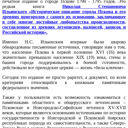
печатное издание о городе Пскове 1790 - 1795 годов. Это
редкая книга
Николая Степановича
Ильинского «Историческое описание города Пскова и его
древних пригородов с самого их основания, заключающее
в себе многие достойные любопытства происходимости,
составленное из древних летописцев, надписей, записок и
Российской истории».
Именно Н.С. Ильинским впервые были широко
обнародованы письменные источники, говорящие нам о том,
что население Пскова в первой половине XVI (16) века
значительно превышало население XIX (19) века, стены и
башни города поддерживались в боевой готовности,
действовали все приходские церкви — жизнь «била ключом».
Сегодня это издание не просто раритет, а документ, по всем
критериям относящийся к книжным памятникам
федерального значения.
Также у пользователя есть возможность ознакомиться с
памятниками областного и общерусского летописания –
Псковские и Новгородско-Софийские летописи XV-XVII
веков, которые являются основными источниками по истории
государственности в Новгородской и Псковской боярских
республиках периода их самостоятельности, а также Северо-