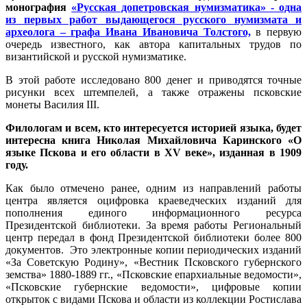
монография
«Русская допетровская нумизматика» - одна
из первых работ выдающегося русского нумизмата и
археолога – графа Ивана Ивановича Толстого,
в первую
очередь известного, как автора капитальных трудов по
византийской и русской нумизматике.
В этой работе исследовано 800 денег и приводятся точные
рисунки всех штемпелей, а также отражены псковские
монеты Василия III.
Филологам и всем, кто интересуется историей языка, будет
интересна книга Николая Михайловича Каринского «О
языке Пскова и его области в XV веке», изданная в 1909
году.
Как было отмечено ранее, одним из направлений работы
центра является оцифровка краеведческих изданий для
пополнения единого информационного ресурса
Президентской библиотеки. За время работы Региональный
центр передал в фонд Президентской библиотеки более 800
документов. Это электронные копии периодических изданий
«За Советскую Родину», «Вестник Псковского губернского
земства» 1880-1889 гг., «Псковские епархиальные ведомости»,
«Псковские губернские ведомости», цифровые копии
открыток с видами Пскова и области из коллекции Ростислава