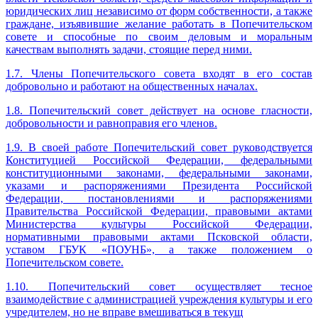
юридических лиц независимо от форм собственности, а также
граждане, изъявившие желание работать в Попечительском
совете и способные по своим деловым и моральным
качествам выполнять задачи, стоящие перед ними.
1.7. Члены Попечительского совета входят в его состав
добровольно и работают на общественных началах.
1.8. Попечительский совет действует на основе гласности,
добровольности и равноправия его членов.
1.9. В своей работе Попечительский совет руководствуется
Конституцией Российской Федерации, федеральными
конституционными законами, федеральными законами,
указами и распоряжениями Президента Российской
Федерации, постановлениями и распоряжениями
Правительства Российской Федерации, правовыми актами
Министерства культуры Российской Федерации,
нормативными правовыми актами Псковской области,
уставом ГБУК «ПОУНБ», а также положением о
Попечительском совете.
1.10. Попечительский совет осуществляет тесное
взаимодействие с администрацией учреждения культуры и его
учредителем, но не вправе вмешиваться в текущ