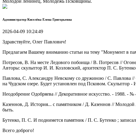
Молодой ленинец, Молодёжь Псковщины.
Администратор
Киселёва Елена Григорьевна
2026-04-09 10:24:49
Здравствуйте, Олег Павлович!
Предлагаем Вашему вниманию статьи на тему "Монумент в па
Потресов, В. На месте Ледового побоища / В. Потресов // Огоне
Авторы: скульптор И. И. Козловский, архитектор П. С. Бутенко.
Павлова, С. Александру Невскому со дружиною / С. Павлова // С
на Чудском озере. Будет установлен под Псковом. Скульптор - 
Неодобрение Одобряева // Декоративное искусство. - 1988. - №
Казеннов, Д. История... с памятником / Д. Казеннов // Молодо
быть.
Бутенко, П. С. И поднимется памятник / П. С. Бутенко ; записал
Всего доброго!