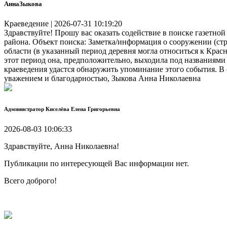
АннаЗыкова
Краеведение | 2026-07-31 10:19:20
Здравствуйте! Прошу вас оказать содействие в поиске газетно
района. Объект поиска: Заметка/информация о сооружении (ст
области (в указанный период деревня могла относиться к Крас
этот период она, предположительно, выходила под названиями
краеведения удастся обнаружить упоминание этого события. В
уважением и благодарностью, Зыкова Анна Николаевна
Администратор
Киселёва Елена Григорьевна
2026-08-03 10:06:33
Здравствуйте, Анна Николаевна!
Публикации по интересующей Вас информации нет.
Всего доброго!