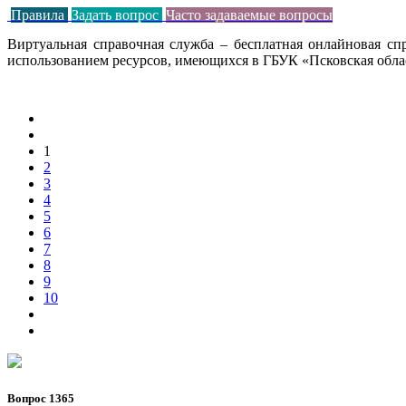
Правила
Задать вопрос
Часто задаваемые вопросы
Виртуальная справочная служба – бесплатная онлайновая с
использованием ресурсов, имеющихся в ГБУК «Псковская облас
1
2
3
4
5
6
7
8
9
10
Вопрос 1365