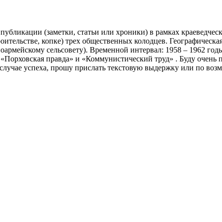
й публикации (заметки, статьи или хроники) в рамках краеведч
роительстве, копке) трех общественных колодцев. Географическа
ноармейскому сельсовету). Временной интервал: 1958 – 1962 год
 «Порховская правда» и «Коммунистический труд» . Буду очень 
 случае успеха, прошу прислать текстовую выдержку или по во