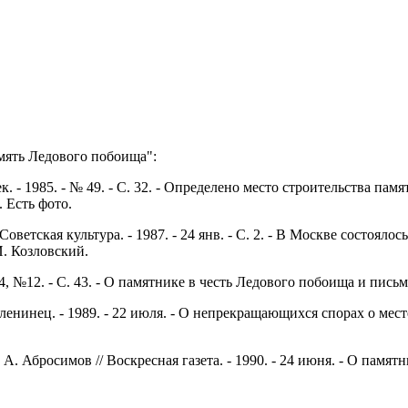
мять Ледового побоища":
к. - 1985. - № 49. - С. 32. - Определено место строительства па
 Есть фото.
оветская культура. - 1987. - 24 янв. - С. 2. - В Москве состоял
И. Козловский.
 4, №12. - С. 43. - О памятнике в честь Ледового побоища и пис
й ленинец. - 1989. - 22 июля. - О непрекращающихся спорах о мес
 А. Абросимов // Воскресная газета. - 1990. - 24 июня. - О памят