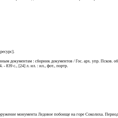
ресурс].
документам : сборник документов / Гос. арх. упр. Псков. обл., Го
 839 с., [24] л. ил. : ил., фот., портр.
ооружение монумента Ледовое побоище на горе Соколиха. Период: