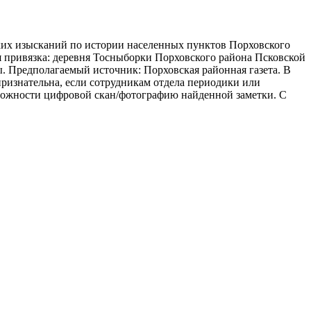
еских изысканий по истории населенных пунктов Порховского
я привязка: деревня Тосныборки Порховского района Псковской
ы. Предполагаемый источник: Порховская районная газета. В
признательна, если сотрудникам отдела периодики или
зможности цифровой скан/фотографию найденной заметки. С