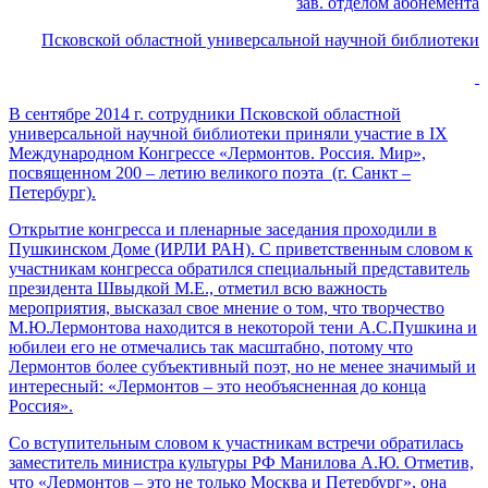
зав. отделом абонемента
Псковской областной универсальной научной библиотеки
В сентябре 2014 г. сотрудники Псковской областной
универсальной научной библиотеки приняли участие в IX
Международном Конгрессе «Лермонтов. Россия. Мир»,
посвященном 200 – летию великого поэта (г. Санкт –
Петербург).
Открытие конгресса и пленарные заседания проходили в
Пушкинском Доме (ИРЛИ РАН). С приветственным словом к
участникам конгресса обратился специальный представитель
президента Швыдкой М.Е., отметил всю важность
мероприятия, высказал свое мнение о том, что творчество
М.Ю.Лермонтова находится в некоторой тени А.С.Пушкина и
юбилеи его не отмечались так масштабно, потому что
Лермонтов более субъективный поэт, но не менее значимый и
интересный: «Лермонтов – это необъясненная до конца
Россия».
Со вступительным словом к участникам встречи обратилась
заместитель министра культуры РФ Манилова А.Ю. Отметив,
что «Лермонтов – это не только Москва и Петербург», она