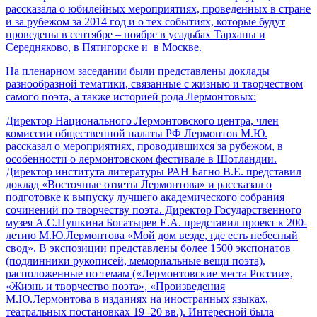
рассказала о юбилейных мероприятиях, проведенных в стране
и за рубежом за 2014 год и о тех событиях, которые будут
проведены в сентябре – ноябре в усадьбах Тарханы и
Середняково, в Пятигорске и в Москве.
На пленарном заседании были представлены доклады
разнообразной тематики, связанные с жизнью и творчеством
самого поэта, а также историей рода Лермонтовых:
Директор Национального Лермонтовского центра, член
комиссии общественной палаты РФ Лермонтов М.Ю.
рассказал о мероприятиях, проводившихся за рубежом, в
особенности о лермонтовском фестивале в Шотландии.
Директор института литературы РАН Багно В.Е. представил
доклад «Восточные ответы Лермонтова» и рассказал о
подготовке к выпуску лучшего академического собрания
сочинений по творчеству поэта. Директор Государственного
музея А.С.Пушкина Богатырев Е.А. представил проект к 200-
летию М.Ю.Лермонтова «Мой дом везде, где есть небесный
свод». В экспозиции представлены более 1500 экспонатов
(подлинники рукописей, мемориальные вещи поэта),
расположенные по темам («Лермонтовские места России»,
«Жизнь и творчество поэта», «Произведения
М.Ю.Лермонтова в изданиях на иностранных языках,
театральных постановках 19 -20 вв.). Интересной была