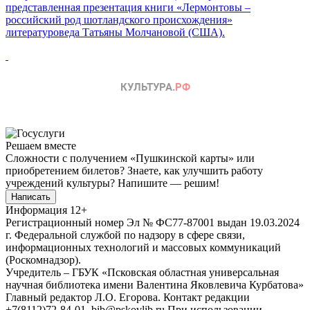
представленная презентация книги «Лермонтовы –
российский род шотландского происхождения»
литературоведа Татьяны Молчановой (США).
Решаем вместе
Сложности с получением «Пушкинской карты» или
приобретением билетов? Знаете, как улучшить работу
учреждений культуры?
Напишите — решим!
Написать
Информация
12+
Регистрационный номер Эл № ФС77-87001 выдан 19.03.2024
г. Федеральной службой по надзору в сфере связи,
информационных технологий и массовых коммуникаций
(Роскомнадзор).
Учредитель – ГБУК «Псковская областная универсальная
научная библиотека имени Валентина Яковлевича Курбатова»
Главный редактор Л.О. Егорова. Контакт редакции
+7(8112)72-84-01, bib@pskovlib.ru
При использовании